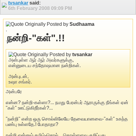
tvsankar
said:
6th February 2008
09:09 PM
Originally Posted by
Sudhaama
.
நன்றி-"கள்".!!
.
Originally Posted by
tvsankar
அன்புள்ள ஆர் ஆர் அவர்களுக்கு,
என்னுடைய சந்தோஷமான நன்றிகள்.
அன்புடன்,
உஷா சங்கர்.
அன்பரே
என்ன? நன்றி-கள்ளா?... நமது பேரன்பர் ஆராருக்கு நீங்கள் ஏன்
"கள்" ஊட்டுகிறீர்கள்?...
"நன்றி" என்ற ஒரு சொல்லிலேயே தேவையானவை-"கள்" உகந்த
பண்பு உள்ளதே.! போதாதா?
நன்றி என்னும் தமிழ்-சொல்... கொள்ளளவு குறிப்பது...