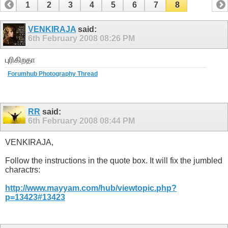
1
2
3
4
5
6
7
8
VENKIRAJA
said:
6th February 2008
08:26 PM
புரிகிறதா
Forumhub Photography Thread
RR
said:
6th February 2008
08:44 PM
VENKIRAJA,
Follow the instructions in the quote box. It will fix the jumbled
charactrs:
http://www.mayyam.com/hub/viewtopic.php?
p=13423#13423