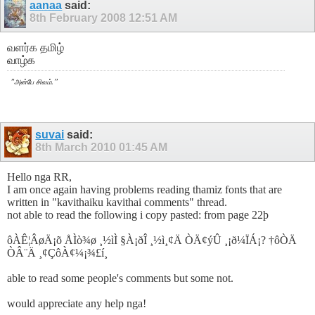
aanaa
said:
8th February 2008
12:51 AM
வளர்க தமிழ்
வாழ்க
.
"
”
அன்பே சிவம்
suvai
said:
8th March 2010
01:45 AM
Hello nga RR,
I am once again having problems reading thamiz fonts that are
written in "kavithaiku kavithai comments" thread.
not able to read the following i copy pasted: from page 22þ
ôÀÊ¦ÂøÄ¡õ ÅÌò¾ø ¸½ìÌ §À¡ðÎ ¸½ì¸¢Ä ÒÄ¢ýÛ ¸¡ð¼ÏÁ¡? †ôÒÄ
ÒÂ¨Ä ¸¢ÇôÀ¢¼¡¾£í¸
able to read some people's comments but some not.
would appreciate any help nga!