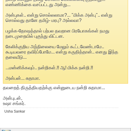
எண்ணிக்கை வசப்பட்டது அன்று...
அன்புகள்.. என்று சொல்லலாமா?... "மிக்க அன்பு".. என்று
சொல்வது தானே தமிழ்- மரபு? அல்லவா?
பழக்க-தோஷத்தால் பற்பல தவறான பிரயோகங்கள் நமது
நடைமுறையில் புகுந்து விட்டன.
கேலிக்குறிய அந்நிலையை மேலும் கூட்டவேண்டாமே..
கூடியவரை தவிர்ப்போமே... என்று கருதித்தான்.. எனது இந்த
தலையீடு...
...மன்னிக்கவும்.. நன்றிகள்.!! ஆ! மிக்க நன்றி.!!
அன்பன்... சுதாமா.
தவறைத் திருத்தியதற்க்கு என்னுடைய நன்றி சுதாமா...
அன்புடன்,
உஷா சங்கர்.
Usha Sankar