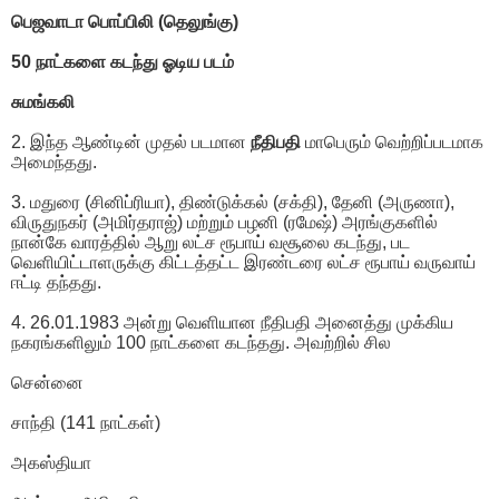
பெஜவாடா பொப்பிலி (தெலுங்கு)
50 நாட்களை கடந்து ஓடிய படம்
சுமங்கலி
2. இந்த ஆண்டின் முதல் படமான
நீதிபதி
மாபெரும் வெற்றிப்படமாக
அமைந்தது.
3. மதுரை (சினிப்ரியா), திண்டுக்கல் (சக்தி), தேனி (அருணா),
விருதுநகர் (அமிர்தராஜ்) மற்றும் பழனி (ரமேஷ்) அரங்குகளில்
நான்கே வாரத்தில் ஆறு லட்ச ரூபாய் வசூலை கடந்து, பட
வெளியிட்டாளருக்கு கிட்டத்தட்ட இரண்டரை லட்ச ரூபாய் வருவாய்
ஈட்டி தந்தது.
4. 26.01.1983 அன்று வெளியான நீதிபதி அனைத்து முக்கிய
நகரங்களிலும் 100 நாட்களை கடந்தது. அவற்றில் சில
சென்னை
சாந்தி (141 நாட்கள்)
அகஸ்தியா