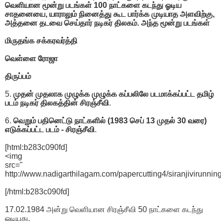
வெளியான மூன்று படங்கள் 100 நாட்களை கடந்து ஓடிய
சாதனையை, யாராலும் நினைத்து கூட பார்க்க முடியாத அளவிற்கு,
அத்தனை தடவை செய்தார் நடிகர் திலகம். அந்த மூன்று படங்கள்
மிருதங்க சக்கரவர்த்தி
வெள்ளை ரோஜா
திருப்பம்
5.
முதன் முதலாக முழுக்க முழுக்க கப்பலிலே படமாக்கப்பட்ட தமிழ்
படம் நடிகர் திலகத்தின் சிரஞ்சீவி
.
6.
வெறும் பதினெட்டு நாட்களில் (1983 செப் 13 முதல் 30 வரை)
எடுக்கப்பட்ட படம் - சிரஞ்சீவி
.
[html:b283c090fd]
<img
src="
http://www.nadigarthilagam.com/papercutting4/siranjivirunning
[/html:b283c090fd]
17.02.1984 அன்று வெளியான சிரஞ்சீவி 50 நாட்களை கடந்து
ஓடியது.