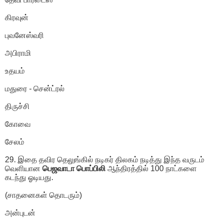
கிரவுன்
புவனேஸ்வரி
அபிராமி
உதயம்
மதுரை - சென்ட்ரல்
திருச்சி
கோவை
சேலம்
29. இதை தவிர தெலுங்கில் நடிகர் திலகம் நடித்து இந்த வருடம்
வெளியான
பெஜவாடா பொப்பிலி
ஆந்திரத்தில் 100 நாட்களை
கடந்து ஓடியது.
(சாதனைகள் தொடரும்)
அன்புடன்