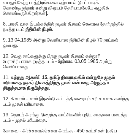
வயதுக்கேற்ற பாத்திரங்களை ஏற்காமல் டூயட் பாடிக்
கொண்டிருந்தார் என்று விஷயம் தெரியாமலேயே எழுதிக்
கொண்டிருக்கிறார்கள்].
8. பாரதி வாசு இயக்கத்தில் நடிகர் திலகம் கௌரவ தோற்றத்தில்
நடித்த படம்
நீதியின் நிழல்
.
9. 13.04.1985 அன்று வெளியான நீதியின் நிழல் 70 நாட்கள்
ஓடியது.
10. வெகு நாட்களுக்கு பிறகு நடிகர் திலகம் கல்லூரி
பேராசிரியாராக நடித்த படம் -
நேர்மை
. 03.05.1985 அன்று
வெளியானது.
11.
வந்தது ஆகஸ்ட் 15. தமிழ் திரையுலகில் என்றுமே முதல்
மரியாதை நடிகர் திலகத்திற்கு தான் என்பதை அழுத்தம்
திருத்தமாக நிரூபித்தது
.
12. கிளாஸ் - மாஸ் இரண்டு கூட்டத்தினரையும் சரி சமமாக கவர்ந்த
படம் முதல் மரியாதை.
13. தொடர் அரங்கு நிறைந்த காட்சிகளில் புதிய சாதனை படைத்த
படம் - முதல் மரியாதை.
கோவை - அர்ச்சனா/தர்சனா அரங்கு - 450 காட்சிகள் [புதிய