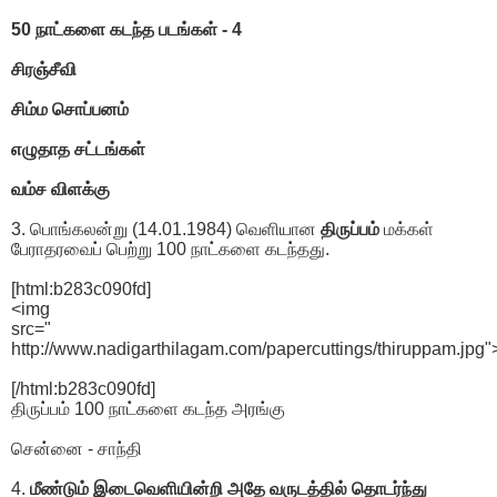
50 நாட்களை கடந்த படங்கள் - 4
சிரஞ்சீவி
சிம்ம சொப்பனம்
எழுதாத சட்டங்கள்
வம்ச விளக்கு
3. பொங்கலன்று (14.01.1984) வெளியான
திருப்பம்
மக்கள்
பேராதரவைப் பெற்று 100 நாட்களை கடந்தது.
[html:b283c090fd]
<img
src="
http://www.nadigarthilagam.com/papercuttings/thiruppam.jpg"
[/html:b283c090fd]
திருப்பம் 100 நாட்களை கடந்த அரங்கு
சென்னை - சாந்தி
4.
மீண்டும் இடைவெளியின்றி அதே வருடத்தில் தொடர்ந்து