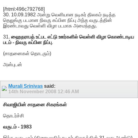
[/html:496c792768]
30. 10.09.1982 அன்று வெளியான நடிகர் திலகம் நடித்த
தெலுங்கு படமான நிவரு கப்பின நிப்பு அந்த வருடத்தின்
இரண்டாவது வெள்ளி விழா படமாக அமைந்தது.
31.
ஹைதராபத் உட்பட எட்டு ஊர்களில் வெள்ளி விழா கொண்டாடிய
படம் - நிவரு கப்பின நிப்பு
.
(சாதனைகள் தொடரும்)
அன்புடன்
Murali Srinivas
said:
14th November 2008
12:46 AM
சிவாஜியின் சாதனை சிகரங்கள்
தொடர்ச்சி
வருடம் - 1983
இந்த வருடமும் (திரையுலகில் நடிகர் திலகத்தின் 31-வது ஆண்டு)