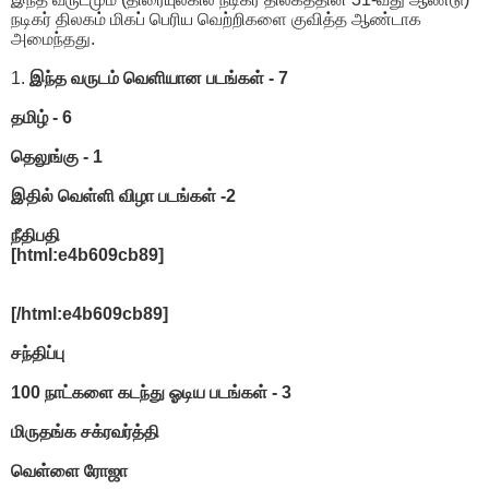
நடிகர் திலகம் மிகப் பெரிய வெற்றிகளை குவித்த ஆண்டாக
அமைந்தது.
1.
இந்த வருடம் வெளியான படங்கள் - 7
தமிழ் - 6
தெலுங்கு - 1
இதில் வெள்ளி விழா படங்கள் -2
நீதிபதி
[html:e4b609cb89]
[/html:e4b609cb89]
சந்திப்பு
100 நாட்களை கடந்து ஓடிய படங்கள் - 3
மிருதங்க சக்ரவர்த்தி
வெள்ளை ரோஜா