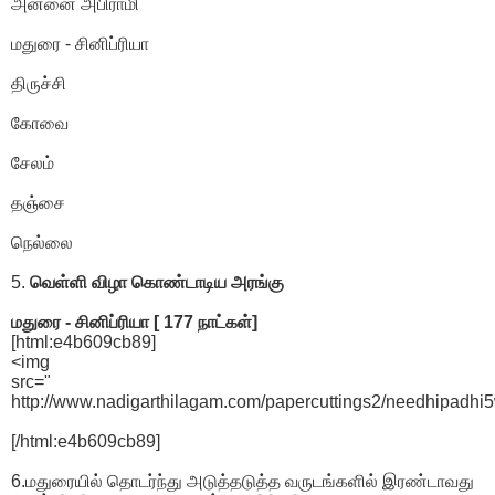
அன்னை அபிராமி
மதுரை - சினிப்ரியா
திருச்சி
கோவை
சேலம்
தஞ்சை
நெல்லை
5.
வெள்ளி விழா கொண்டாடிய அரங்கு
மதுரை - சினிப்ரியா [ 177 நாட்கள்]
[html:e4b609cb89]
<img
src="
http://www.nadigarthilagam.com/papercuttings2/needhipadhi5
[/html:e4b609cb89]
6.மதுரையில் தொடர்ந்து அடுத்தடுத்த வருடங்களில் இரண்டாவது