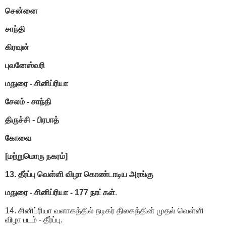
சென்னை
சாந்தி
கிரவுன்
புவனேஸ்வரி
மதுரை - சினிப்ரியா
சேலம் - சாந்தி
திருச்சி - பிரபாத்
கோவை
[மற்றுமொரு நகரம்]
13. தீர்ப்பு வெள்ளி விழா கொண்டாடிய அரங்கு
மதுரை - சினிப்ரியா - 177 நாட்கள்
.
14. சினிப்ரியா வளாகத்தில் நடிகர் திலகத்தின் முதல் வெள்ளி
விழா படம் - தீர்ப்பு.