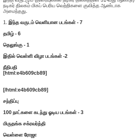
நடிகர் திலகம் மிகப் பெரிய வெற்றிகளை குவித்த ஆண்டாக
அமைந்தது.
1.
இந்த வருடம் வெளியான படங்கள் - 7
தமிழ் - 6
தெலுங்கு - 1
இதில் வெள்ளி விழா படங்கள் -2
நீதிபதி
[html:e4b609cb89]
[/html:e4b609cb89]
சந்திப்பு
100 நாட்களை கடந்து ஓடிய படங்கள் - 3
மிருதங்க சக்ரவர்த்தி
வெள்ளை ரோஜா