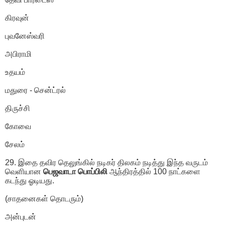
கிரவுன்
புவனேஸ்வரி
அபிராமி
உதயம்
மதுரை - சென்ட்ரல்
திருச்சி
கோவை
சேலம்
29. இதை தவிர தெலுங்கில் நடிகர் திலகம் நடித்து இந்த வருடம்
வெளியான
பெஜவாடா பொப்பிலி
ஆந்திரத்தில் 100 நாட்களை
கடந்து ஓடியது.
(சாதனைகள் தொடரும்)
அன்புடன்