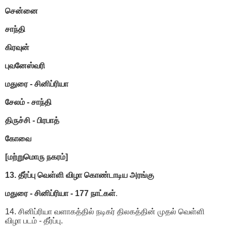
சென்னை
சாந்தி
கிரவுன்
புவனேஸ்வரி
மதுரை - சினிப்ரியா
சேலம் - சாந்தி
திருச்சி - பிரபாத்
கோவை
[மற்றுமொரு நகரம்]
13. தீர்ப்பு வெள்ளி விழா கொண்டாடிய அரங்கு
மதுரை - சினிப்ரியா - 177 நாட்கள்
.
14. சினிப்ரியா வளாகத்தில் நடிகர் திலகத்தின் முதல் வெள்ளி
விழா படம் - தீர்ப்பு.