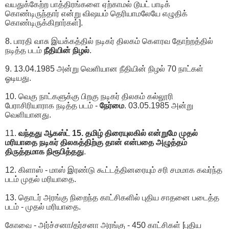
வயதுக்கேற்ற பாத்திரங்களை ஏற்காமல் டூயட் பாடிக்
கொண்டிருந்தார் என்று விஷயம் தெரியாமலேயே எழுதிக்
கொண்டிருக்கிறார்கள்].
8. பாரதி வாசு இயக்கத்தில் நடிகர் திலகம் கௌரவ தோற்றத்தில்
நடித்த படம்
நீதியின் நிழல்
.
9. 13.04.1985 அன்று வெளியான நீதியின் நிழல் 70 நாட்கள்
ஓடியது.
10. வெகு நாட்களுக்கு பிறகு நடிகர் திலகம் கல்லூரி
பேராசிரியாராக நடித்த படம் -
நேர்மை
. 03.05.1985 அன்று
வெளியானது.
11.
வந்தது ஆகஸ்ட் 15. தமிழ் திரையுலகில் என்றுமே முதல்
மரியாதை நடிகர் திலகத்திற்கு தான் என்பதை அழுத்தம்
திருத்தமாக நிரூபித்தது
.
12. கிளாஸ் - மாஸ் இரண்டு கூட்டத்தினரையும் சரி சமமாக கவர்ந்த
படம் முதல் மரியாதை.
13. தொடர் அரங்கு நிறைந்த காட்சிகளில் புதிய சாதனை படைத்த
படம் - முதல் மரியாதை.
கோவை - அர்ச்சனா/தர்சனா அரங்கு - 450 காட்சிகள் [புதிய