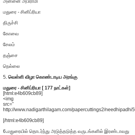
அன்னை அபிராமி
மதுரை - சினிப்ரியா
திருச்சி
கோவை
சேலம்
தஞ்சை
நெல்லை
5.
வெள்ளி விழா கொண்டாடிய அரங்கு
மதுரை - சினிப்ரியா [ 177 நாட்கள்]
[html:e4b609cb89]
<img
src="
http://www.nadigarthilagam.com/papercuttings2/needhipadhi5
[/html:e4b609cb89]
6.மதுரையில் தொடர்ந்து அடுத்தடுத்த வருடங்களில் இரண்டாவது