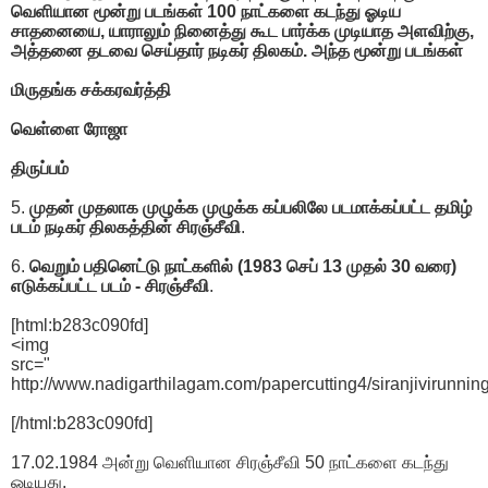
வெளியான மூன்று படங்கள் 100 நாட்களை கடந்து ஓடிய
சாதனையை, யாராலும் நினைத்து கூட பார்க்க முடியாத அளவிற்கு,
அத்தனை தடவை செய்தார் நடிகர் திலகம். அந்த மூன்று படங்கள்
மிருதங்க சக்கரவர்த்தி
வெள்ளை ரோஜா
திருப்பம்
5.
முதன் முதலாக முழுக்க முழுக்க கப்பலிலே படமாக்கப்பட்ட தமிழ்
படம் நடிகர் திலகத்தின் சிரஞ்சீவி
.
6.
வெறும் பதினெட்டு நாட்களில் (1983 செப் 13 முதல் 30 வரை)
எடுக்கப்பட்ட படம் - சிரஞ்சீவி
.
[html:b283c090fd]
<img
src="
http://www.nadigarthilagam.com/papercutting4/siranjivirunning
[/html:b283c090fd]
17.02.1984 அன்று வெளியான சிரஞ்சீவி 50 நாட்களை கடந்து
ஓடியது.