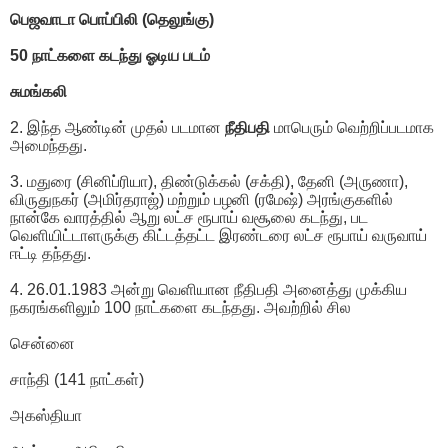
பெஜவாடா பொப்பிலி (தெலுங்கு)
50 நாட்களை கடந்து ஓடிய படம்
சுமங்கலி
2. இந்த ஆண்டின் முதல் படமான
நீதிபதி
மாபெரும் வெற்றிப்படமாக
அமைந்தது.
3. மதுரை (சினிப்ரியா), திண்டுக்கல் (சக்தி), தேனி (அருணா),
விருதுநகர் (அமிர்தராஜ்) மற்றும் பழனி (ரமேஷ்) அரங்குகளில்
நான்கே வாரத்தில் ஆறு லட்ச ரூபாய் வசூலை கடந்து, பட
வெளியிட்டாளருக்கு கிட்டத்தட்ட இரண்டரை லட்ச ரூபாய் வருவாய்
ஈட்டி தந்தது.
4. 26.01.1983 அன்று வெளியான நீதிபதி அனைத்து முக்கிய
நகரங்களிலும் 100 நாட்களை கடந்தது. அவற்றில் சில
சென்னை
சாந்தி (141 நாட்கள்)
அகஸ்தியா