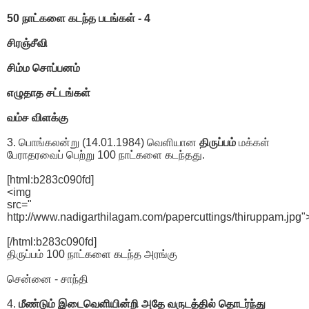
50 நாட்களை கடந்த படங்கள் - 4
சிரஞ்சீவி
சிம்ம சொப்பனம்
எழுதாத சட்டங்கள்
வம்ச விளக்கு
3. பொங்கலன்று (14.01.1984) வெளியான
திருப்பம்
மக்கள்
பேராதரவைப் பெற்று 100 நாட்களை கடந்தது.
[html:b283c090fd]
<img
src="
http://www.nadigarthilagam.com/papercuttings/thiruppam.jpg"
[/html:b283c090fd]
திருப்பம் 100 நாட்களை கடந்த அரங்கு
சென்னை - சாந்தி
4.
மீண்டும் இடைவெளியின்றி அதே வருடத்தில் தொடர்ந்து