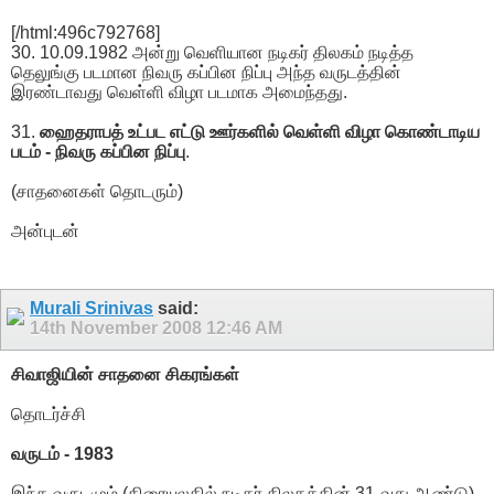
[/html:496c792768]
30. 10.09.1982 அன்று வெளியான நடிகர் திலகம் நடித்த
தெலுங்கு படமான நிவரு கப்பின நிப்பு அந்த வருடத்தின்
இரண்டாவது வெள்ளி விழா படமாக அமைந்தது.
31.
ஹைதராபத் உட்பட எட்டு ஊர்களில் வெள்ளி விழா கொண்டாடிய
படம் - நிவரு கப்பின நிப்பு
.
(சாதனைகள் தொடரும்)
அன்புடன்
Murali Srinivas
said:
14th November 2008
12:46 AM
சிவாஜியின் சாதனை சிகரங்கள்
தொடர்ச்சி
வருடம் - 1983
இந்த வருடமும் (திரையுலகில் நடிகர் திலகத்தின் 31-வது ஆண்டு)