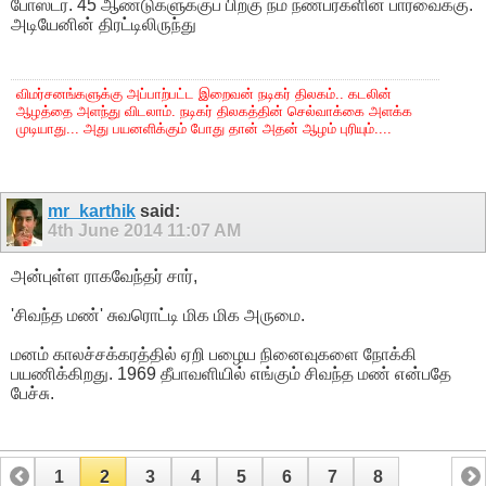
போஸ்டர். 45 ஆண்டுகளுக்குப் பிறகு நம் நண்பர்களின் பார்வைக்கு.
அடியேனின் திரட்டிலிருந்து
விமர்சனங்களுக்கு அப்பாற்பட்ட இறைவன் நடிகர் திலகம்.. கடலின்
ஆழத்தை அளந்து விடலாம். நடிகர் திலகத்தின் செல்வாக்கை அளக்க
முடியாது... அது பயனளிக்கும் போது தான் அதன் ஆழம் புரியும்....
mr_karthik
said:
4th June 2014
11:07 AM
அன்புள்ள ராகவேந்தர் சார்,
'சிவந்த மண்' சுவரொட்டி மிக மிக அருமை.
மனம் காலச்சக்கரத்தில் ஏறி பழைய நினைவுகளை நோக்கி
பயணிக்கிறது. 1969 தீபாவளியில் எங்கும் சிவந்த மண் என்பதே
பேச்சு.
1
2
3
4
5
6
7
8