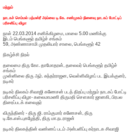
மற்றும்
நாடகச் செம்மல் பத்மஸ்ரீ அவ்வை டி.கே. சண்முகம் நினைவு நாடகப் போட்டிப்
பரிசளிப்பு விழா
நாள் 22.03.2014 சனிக்கிழமை, மாலை 5.00 மணிக்கு
இடம் பெங்களூர் தமிழ்ச் சங்கம்
59, அண்ணாசாமி முதலியார் சாலை, பெங்களூர் 42
நிகழ்ச்சி நிரல்
தலைமை திரு கோ. தாமோதரன், தலைவர் பெங்களூர் தமிழ்ச்
சங்கம்
முன்னிலை திரு ஆர். சுந்தர்ராஜன, வெள்ளிவிழாப் பட இயக்குனர்,
நடிகர்
நடிகர் திலகம் சிவாஜி கணேசன் படத் திறப்பு மற்றும் நாடகப் போட்டி
பரிசளிப்பு விழா- கலைமாமணி திருமதி சௌகார் ஜானகி, பிரபல
திரைப்படக் கலைஞர்
விருந்தினர் - திரு ஜி. ராம்குமார் கணேசன், திரு
டி.கே.எஸ்.புகழேந்தி, திரு மா.நடராஜன்
நடிகர் திலகத்தின் வண்ணப் படம் அன்பளிப்பு கர்நாடக சிவாஜி