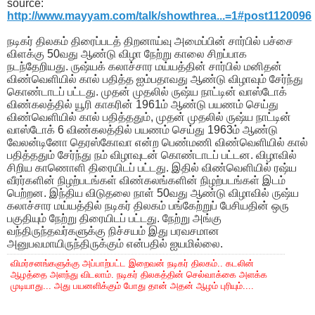
source:
http://www.mayyam.com/talk/showthrea...=1#post1120096
நடிகர் திலகம் திரைப்படத் திறனாய்வு அமைப்பின் சார்பில் பச்சை
விளக்கு 50வது ஆண்டு விழா நேற்று காலை சிறப்பாக
நடந்தேறியது. ருஷ்யக் கலாச்சார மய்யத்தின் சார்பில் மனிதன்
விண்வெளியில் கால் பதித்த ஐம்பதாவது ஆண்டு விழாவும் சேர்ந்து
கொண்டாடப் பட்டது. முதன் முதலில் ருஷ்ய நாட்டின் வாஸ்டோக்
விண்கலத்தில் யூரி காகரின் 1961ம் ஆண்டு பயணம் செய்து
விண்வெளியில் கால் பதித்ததும், முதன் முதலில் ருஷ்ய நாட்டின்
வாஸ்டோக் 6 விண்கலத்தில் பயணம் செய்து 1963ம் ஆண்டு
வேலன்டினோ தெரஸ்கோவா என்ற பெண்மணி விண்வெளியில் கால்
பதித்ததும் சேர்ந்து நம் விழாவுடன் கொண்டாடப் பட்டன. விழாவில்
சிறிய காணொளி திரையிடப் பட்டது. இதில் விண்வெளியில் ரஷ்ய
வீரர்களின் நிழற்படங்கள் விண்கலங்களின் நிழற்படங்கள் இடம்
பெற்றன. இந்திய விடுதலை நாள் 50வது ஆண்டு விழாவில் ருஷ்ய
கலாச்சார மய்யத்தில் நடிகர் திலகம் பங்கேற்றுப் பேசியதின் ஒரு
பகுதியும் நேற்று திரையிடப் பட்டது. நேற்று அங்கு
வந்திருந்தவர்களுக்கு நிச்சயம் இது பரவசமான
அனுபவமாயிருந்திருக்கும் என்பதில் ஐயமில்லை.
விமர்சனங்களுக்கு அப்பாற்பட்ட இறைவன் நடிகர் திலகம்.. கடலின்
ஆழத்தை அளந்து விடலாம். நடிகர் திலகத்தின் செல்வாக்கை அளக்க
முடியாது... அது பயனளிக்கும் போது தான் அதன் ஆழம் புரியும்....