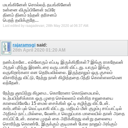
மயங்கினேன் சொல்லத் தயங்கினேன்
உன்னை விரும்பினேன் உயிரே
தினம் தினம் உந்தன் தரிசனம்
பெறத் தவிக்குதே...
Last edited by raagadevan; 28th May 2020 at
06:37 AM
.
rajaramsgi
said:
28th April 2020
01:20 AM
நண்பர்களே.. எல்லோரும் எப்படி இருக்கிறீர்கள்? இங்கு ராகதேவன்
அருள் புரிந்து இரண்டரை வருடமாகி விட்டது. யாரும் இங்கு
வருகிறார்களா என தெரியவில்லை. இருந்தாலும் ஒரு குசலம்
விசாரித்து விட்டு, நேற்று நான் கிழித்ததை பீத்தி கொள்ளலாமென
வந்தேன்.
நேற்று ஞாயிற்று கிழமை.. கொரோனா கொடுமையால்,
உடற்பயிற்சிக்காக ஒரு முறை செல்லலாம் என்கிற சலுகையை
காலையிலேயே 15 மைல் சைக்கிள் ஒட்டி கழித்து விட்டேன்.
கார்டனில் புல் வெட்டியாகி விட்டது. மதியம் மீன் குழம்பு சாப்பாட்டில்
அதிகம் நாட்டமில்லை, வேண்டா வெறுப்பாக மாலையில் தான் அதை
சாப்பிட்டேன். காலை முதல் கை அரிக்கிறது என்று தலையை
சொரிந்து கொண்டே இருக்கும் குடிமகன் போல நானும் அங்கும்