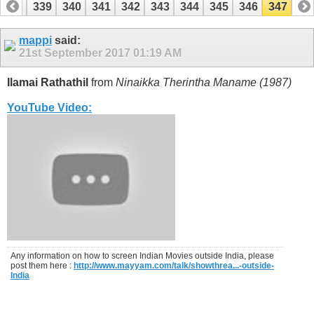
338
339
340
341
342
343
344
345
346
347
mappi
said:
21st September 2017
01:19 AM
Ilamai Rathathil
from
Ninaikka Therintha Maname (1987)
YouTube Video:
Any information on how to screen Indian Movies outside India, please
post them here :
http://www.mayyam.com/talk/showthrea...-outside-
India