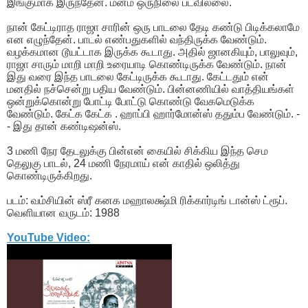
இங்குமாக இருந்தேன். மனம் ஒருநிலை படவில்லை.
நான் கேட்டிராத ராஜா சாரின் ஒரு பாடலை தேடி கண்டு பிடிக்கலாமே
என எழுந்தேன். பாடல் எண்பதுகளில் வந்திருக்க வேண்டும்.
வழக்கமான டூயட்டாக இருக்க கூடாது. அதில் ஜானகியும், பாலுவும்,
ராஜா சாரும் மாறி மாறி உரையாடி கொண்டிருக்க வேண்டும். நான்
இது வரை இந்த பாடலை கேட்டிருக்க கூடாது. கேட்டதும் என்
மனதில் நச்சென்று பதிய வேண்டும். பின்னணியில் வாத்தியங்கள்
ஒன்றுக்கொன்று போட்டி போட்டு கொண்டு வேகமெடுக்க
வேண்டும். கேட்க கேட்க . ஹாப்பி ஹார்மோன்ஸ் ததும்ப வேண்டும். -
- இது தான் கண்டிஷன்ஸ்.
3 மணி நேர தேடலுக்கு பின்என் கையில் சிக்கிய இந்த செம
தெலுகு பாடல், 24 மணி நேரமாய் என் காதில் ஒலித்து
கொண்டிருக்கிறது.
படம்: வம்சியின் ஸ்ரீ கனக மஹாலக்ஷ்மி ரிக்கார்டிங் டான்ஸ் ட்ரூப்.
வெளியான வருடம்: 1988
YouTube Video: