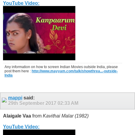
YouTube Video:
Any information on how to screen Indian Movies outside India, please
post them here :
http://www.mayyam.com/talk/showthrea...-outside-
India
mappi
said:
29th September 2017
02:33 AM
Alaigale Vaa
from
Kavithai Malar (1982)
YouTube Video: