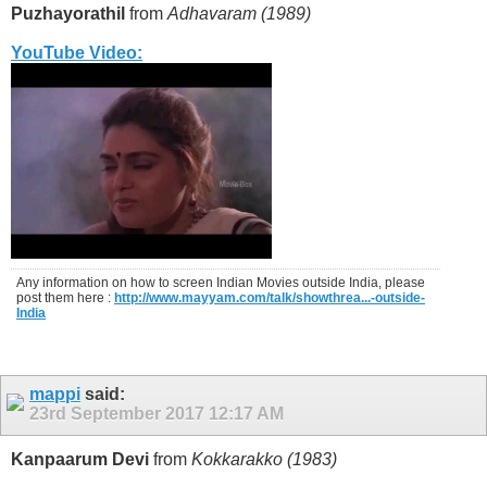
Puzhayorathil
from
Adhavaram (1989)
YouTube Video:
Any information on how to screen Indian Movies outside India, please
post them here :
http://www.mayyam.com/talk/showthrea...-outside-
India
mappi
said:
23rd September 2017
12:17 AM
Kanpaarum Devi
from
Kokkarakko (1983)