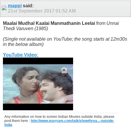
mappi
said:
21st September 2017
01:52 AM
Maalai Mudhal Kaalai Manmathanin Leelai
from
Unnai
Thedi Varuven (1985)
(Single not available on YouTube; the song starts at 12m30s
in the below album)
YouTube Video:
Any information on how to screen Indian Movies outside India, please
post them here :
http://www.mayyam.com/talk/showthrea...-outside-
India