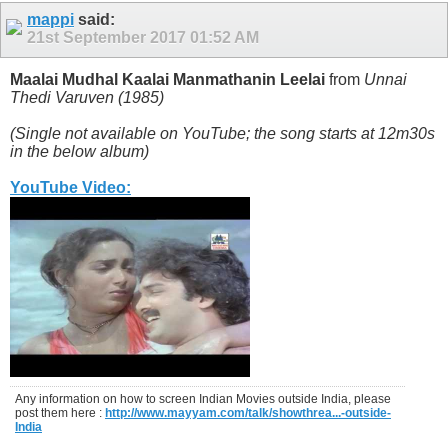
mappi
said:
21st September 2017
01:52 AM
Maalai Mudhal Kaalai Manmathanin Leelai
from
Unnai
Thedi Varuven (1985)
(Single not available on YouTube; the song starts at 12m30s
in the below album)
YouTube Video:
Any information on how to screen Indian Movies outside India, please
post them here :
http://www.mayyam.com/talk/showthrea...-outside-
India