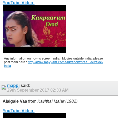
YouTube Video:
Any information on how to screen Indian Movies outside India, please
post them here :
http://www.mayyam.com/talk/showthrea...-outside-
India
mappi
said:
29th September 2017
02:33 AM
Alaigale Vaa
from
Kavithai Malar (1982)
YouTube Video: