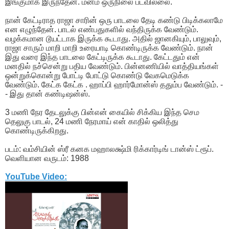
இங்குமாக இருந்தேன். மனம் ஒருநிலை படவில்லை.
நான் கேட்டிராத ராஜா சாரின் ஒரு பாடலை தேடி கண்டு பிடிக்கலாமே
என எழுந்தேன். பாடல் எண்பதுகளில் வந்திருக்க வேண்டும்.
வழக்கமான டூயட்டாக இருக்க கூடாது. அதில் ஜானகியும், பாலுவும்,
ராஜா சாரும் மாறி மாறி உரையாடி கொண்டிருக்க வேண்டும். நான்
இது வரை இந்த பாடலை கேட்டிருக்க கூடாது. கேட்டதும் என்
மனதில் நச்சென்று பதிய வேண்டும். பின்னணியில் வாத்தியங்கள்
ஒன்றுக்கொன்று போட்டி போட்டு கொண்டு வேகமெடுக்க
வேண்டும். கேட்க கேட்க . ஹாப்பி ஹார்மோன்ஸ் ததும்ப வேண்டும். -
- இது தான் கண்டிஷன்ஸ்.
3 மணி நேர தேடலுக்கு பின்என் கையில் சிக்கிய இந்த செம
தெலுகு பாடல், 24 மணி நேரமாய் என் காதில் ஒலித்து
கொண்டிருக்கிறது.
படம்: வம்சியின் ஸ்ரீ கனக மஹாலக்ஷ்மி ரிக்கார்டிங் டான்ஸ் ட்ரூப்.
வெளியான வருடம்: 1988
YouTube Video: