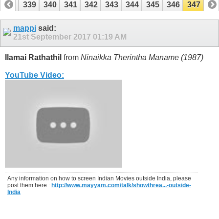
338
339
340
341
342
343
344
345
346
347
mappi
said:
21st September 2017
01:19 AM
Ilamai Rathathil
from
Ninaikka Therintha Maname (1987)
YouTube Video:
Any information on how to screen Indian Movies outside India, please
post them here :
http://www.mayyam.com/talk/showthrea...-outside-
India