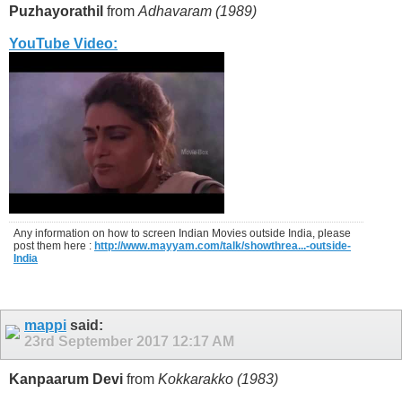
Puzhayorathil
from
Adhavaram (1989)
YouTube Video:
Any information on how to screen Indian Movies outside India, please
post them here :
http://www.mayyam.com/talk/showthrea...-outside-
India
mappi
said:
23rd September 2017
12:17 AM
Kanpaarum Devi
from
Kokkarakko (1983)