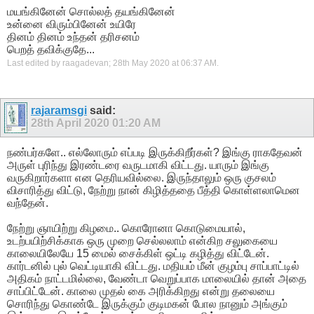
மயங்கினேன் சொல்லத் தயங்கினேன்
உன்னை விரும்பினேன் உயிரே
தினம் தினம் உந்தன் தரிசனம்
பெறத் தவிக்குதே...
Last edited by raagadevan; 28th May 2020 at
06:37 AM
.
rajaramsgi
said:
28th April 2020
01:20 AM
நண்பர்களே.. எல்லோரும் எப்படி இருக்கிறீர்கள்? இங்கு ராகதேவன்
அருள் புரிந்து இரண்டரை வருடமாகி விட்டது. யாரும் இங்கு
வருகிறார்களா என தெரியவில்லை. இருந்தாலும் ஒரு குசலம்
விசாரித்து விட்டு, நேற்று நான் கிழித்ததை பீத்தி கொள்ளலாமென
வந்தேன்.
நேற்று ஞாயிற்று கிழமை.. கொரோனா கொடுமையால்,
உடற்பயிற்சிக்காக ஒரு முறை செல்லலாம் என்கிற சலுகையை
காலையிலேயே 15 மைல் சைக்கிள் ஒட்டி கழித்து விட்டேன்.
கார்டனில் புல் வெட்டியாகி விட்டது. மதியம் மீன் குழம்பு சாப்பாட்டில்
அதிகம் நாட்டமில்லை, வேண்டா வெறுப்பாக மாலையில் தான் அதை
சாப்பிட்டேன். காலை முதல் கை அரிக்கிறது என்று தலையை
சொரிந்து கொண்டே இருக்கும் குடிமகன் போல நானும் அங்கும்