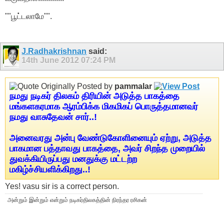
""பூட்டலாமே"".
J.Radhakrishnan
said:
14th June 2012
07:24 PM
Originally Posted by
pammalar
நமது நடிகர் திலகம் திரியின் அடுத்த பாகத்தை
மங்களகரமாக ஆரம்பிக்க மிகமிகப் பொருத்தமானவர்
நமது வாசுதேவன் சார்..!
அனைவரது அன்பு வேண்டுகோளினையும் ஏற்று, அடுத்த
பாகமான பத்தாவது பாகத்தை, அவர் சிறந்த முறையில்
துவக்கியிருப்பது மனதுக்கு மட்டற்ற
மகிழ்ச்சியளிக்கிறது..!
Yes! vasu sir is a correct person.
அன்றும் இன்றும் என்றும் நடிகர்திலகத்தின் நிரந்தர ரசிகன்