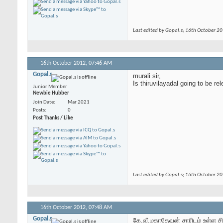
Last edited by Gopal.s; 16th October 2
16th October 2012,
07:46 AM
Gopal.s
murali sir,
Is thiruvilayadal going to be r
Junior Member
Newbie Hubber
Join Date
Mar 2021
Posts
0
Post Thanks / Like
Last edited by Gopal.s; 16th October 2
16th October 2012,
07:48 AM
Gopal.s
கே.வீ.மகாதேவன் சாரிடம் உள்ள சிற