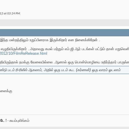
012 at
03:24 PM
.
 இந்த மன்றத்திலும் உறுப்பினராக இருக்கிறார் என நினைக்கிறேன் .
ழுதியிருக்கிறார் ..அதாவது கமல் மற்றும் எம்.ஜி.ஆர் படங்கள் மட்டும் தான் மறுவெளியீ
/2012/10/FilmReRelease.html
த்தியிருந்தால் நமக்கு வேலையில்லை .ஆனால் ஒரு பொன்மொழியை உதிர்த்தார் பாருங்க
ண்டு படம் ரி-ரிலீஸ் ஆகலாம், அதில் ஒரு படம் கூட (கர்ணன்) ஒரு வாரம் ஓடலாம்
நாளைக்கு
டே !
- சுயம்புலிங்கம்