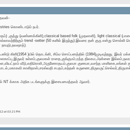
தேவன்-
ustries கொண்டாடும் நபர்.
தம்) ,குத்து (வண்ணக்கிளி),classical based folk (முதலாளி), light classical (ப
ல்லாவற்றிற்கும் trend -setter (50 களில் இருந்து).இவரை தன் குரு என்று சொல்
ா நாயுடு,நவஷாத்).
ண்டு கிளி(1954 )யில் தொடங்கி, சிம்ம சொப்பனத்தில் (1984)முடிவுற்றது. இவர் ம
ைகாப்பு,இருவர் உள்ளம்,குலமகள் ராதை,குங்குமம்,ரத்த திலகம,அன்னை இல்லம்,நவரா
ை,வியட்நாம் வீடு,எதிரொலி,அருணோதயம்,குலமா குணமா,வசந்த மாளிகை,எங்கள் தங்க
ாடல்,மகாகவி காளிதாஸ்,சரஸ்வதி சபதம்,கந்தன் கருணை,திருவருட்செல்வர்,திருமால் 
ல் NT க்காக அதிக படங்களுக்கு இசையமைத்தவர் ஆவார்.
012 at
03:21 PM
.