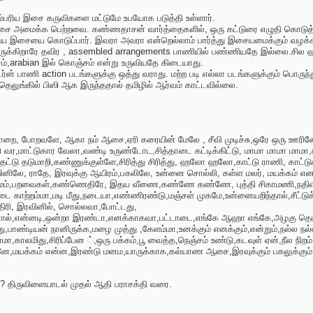
ரம்பரிய இசை கருவிகளை மட்டுமே உபயோக படுத்தி உள்ளார்.
ி இசை அமைக்க பெற்றவை. கண்ணதாசன் வார்த்தைகளில், ஒரு கட்டுரை எழுதி கொட
உரிய இசையை கொடுப்பார். இவரா அவரா என்றெல்லாம் பார்த்து இசையமைக்கும் வழக
திருக்கிறாரே தவிர , assembled arrangements பாணியில் பண்ணியதே இல்லை.சில ஹி
,arabian இல் கொஞ்சம் என்று உருவியதே கிடையாது.
்ன் பாணி action படங்களுக்கு ஒத்து வராது. மற்ற படி எல்லா படங்களுக்கும் பொருந்த
தெலுங்கில் பிஸி ஆக இருந்ததால் தமிழில் ஆர்வம் காட்டவில்லை.
மணப்பாறை, போறவளே, ஆகா நம் ஆசை,ஏரி கரையின் மேலே , சீவி முடிச்சு,ஒரே ஒரு ஊ
ர,மாட்டுகார வேலா,வண்டி உருண்டோட,சித்தாடை கட்டிக்கிட்டு, மாமா மாமா மாமா,க
ட்டு தடுமாறி,கண்ணுக்குள்ளே,சிரித்து சிரித்து, ஹலோ ஹலோ,காட்டு ராணி, காட்ட
ியினிலே, ராதே, இரவுக்கு ஆயிரம்,பகலிலே, உன்னை சொல்லி, கள்ள மலர், மயக்கம் என
ங்குமம்,பறவைகள்,கண்ணெதிரே, இதய வீணை,கண்ணே கண்ணே, புத்தி சிகாமணி,நதிஎங்க
ாடை காற்றம்மா,மடி மீது,நடையா,எண்ணிரண்டு,மஞ்சள் முகமே,உன்னையறிந்தால்,சீட்ட
திரி, இரவினில், சொல்லவா,போட்டது,
்,என்னடி,ஒன்றா இரண்டா,எனக்காகவா,பட்டாடை,எங்கே ஆஹா எங்கே,அழகு தெய்வம
,பாண்டியன் நானிருக்க,மழை முத்து ,கேளம்மா,உனக்கும் எனக்கும்,என்றும்,நல்ல நல்
மா,காலமிது,சிரிப்பேன ்,ஒரு பக்கம்,பூ வைத்த,நெஞ்சம் உண்டு,கடவுள் ஏன்,நீல நிறம
னே,மயக்கம் என்ன,இரண்டு மனம,யாருக்காக,கல்யாண ஆசை,இரவுக்கும் பகலுக்கும்
? திருவிளையாடல் முதல் ஆதி பராசக்தி வரை.