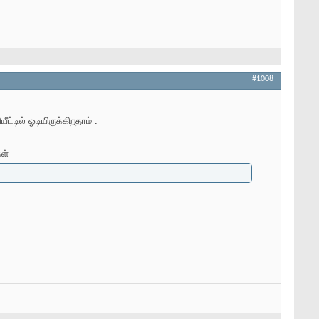
#1008
ட்டில் ஓடியிருக்கிறதாம் .
ள்