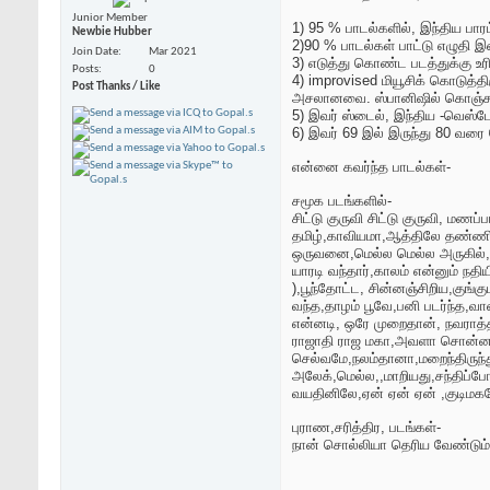
Junior Member
1) 95 % பாடல்களில், இந்திய பா
Newbie Hubber
2)90 % பாடல்கள் பாட்டு எழுத
Join Date
Mar 2021
3) எடுத்து கொண்ட படத்துக்கு 
Posts
0
4) improvised மியூசிக் கொடுத்
Post Thanks / Like
அசலானவை. ஸ்பானிஷில் கொஞ்சம்
5) இவர் ஸ்டைல், இந்திய -வெஸ்டேர
6) இவர் 69 இல் இருந்து 80 வரை 
என்னை கவர்ந்த பாடல்கள்-
சமூக படங்களில்-
சிட்டு குருவி சிட்டு குருவி, 
தமிழ்,காவியமா,ஆத்திலே தண்ணி வ
ஒருவனை,மெல்ல மெல்ல அருகில்,த
யாரடி வந்தார்,காலம் என்னும் நத
),பூந்தோட்ட, சின்னஞ்சிறிய,கு
வந்த,தாழம் பூவே,பனி படர்ந்த,வ
என்னடி, ஒரே முறைதான், நவராத்
ராஜாதி ராஜ மகா,அவளா சொன்னால
செல்வமே,நலம்தானா,மறைந்திருந்து
அலேக்,மெல்ல,,மாறியது,சந்திப்போ
வயதினிலே,ஏன் ஏன் ஏன் ,குடிமக
புராண,சரித்திர, படங்கள்-
நான் சொல்லியா தெரிய வேண்டும்