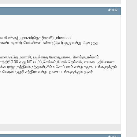
#1002
ாவை விளக்கு) ,ghazal(தொழிலாளி) ,classical
லி கொண்டாடினார் மெல்லிசை மன்னர்(அவர் குரு என்று அழைதத
க்களை பெற்ற மகராசி, படிக்காத மேதை,பாவை விளக்கு,எல்லாம்
த்திரி(100 வது NT படம்),செல்வம்,பேசும் தெய்வம்,பாலாடை,தில்லானா
 ராஜா,சத்தியம்,உத்தமன்,சிம்ம சொப்பனம் என்ற சமூக படங்களுக்கும்
பெருமை,ஹரி சந்திரா என்ற புராண படங்களுக்கும் நடிகர்