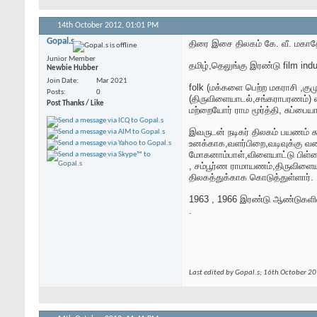
14th October 2012,
01:01 PM
Gopal.s
திரை இசை திலகம் கே. வீ. மகா
Junior Member
தமிழ்,தெலுங்கு இரண்டு film ind
Newbie Hubber
Join Date
Mar 2021
folk (மக்களை பெற்ற மகராசி ,குமு
Posts
0
(திருவிளையாடல்,சங்கராபரணம்) எ
Post Thanks / Like
மற்றையோர் ராம மூர்த்தி, சுப்பைய
இவருடன் நடிகர் திலகம் பயணம் கூ
உனக்காக,வளர்பிறை,வடிவுக்கு வள
மோகனாம்பாள்,விளையாட்டு பிள்ள
, சம்பூர்ண ராமாயணம்,திருவிளைய
திலகத்துக்காக கொடுத்துள்ளார்.
1963 , 1966 இரண்டு ஆண்டுகளி
.
Last edited by Gopal.s; 16th October 2