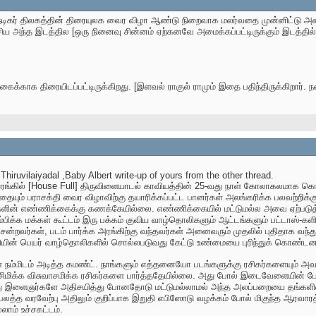
நடிகர் திலகத்தின் திரையுலக வைர விழா ஆண்டு நிறைவாக மலர்வதை முன்னிட்டு அன
ய அந்த இடத்தில [ஒரு நினைவு சின்னம் ஏற்கனவே அமைக்கப்பட்டிருக்கும் இடத்தில்
க்காக திரையிடப்பட்டிருக்கிறது. [இளவல் ராகுல் ராமும் இதை பதிந்திருக்கிறார். நன
Thiruvilaiyadal ,Baby Albert write-up of yours from the other thread.
ரங்கில் [House Full] திருவிளையாடல் காவியத்தின் 25-வது நாள் கோலாகலமாக கொண
யும் பராசக்தி வைர விழாவிற்கு தயாரிக்கப்பட்ட பானர்கள் அலங்கரிக்க பலவற்றிக்க
களின் எண்ணிக்கைக்கு கணக்கேயில்லை. எண்ணிக்கையில் மட்டுமல்ல அவை ஏற்படுத்த
தம்பிக்க மக்கள் கூட்டம் இரு பக்கம் குவிய வாழ்தொலிகளும் ஆட்டங்களும் பட்டாஸ்-கள
்றவர்கள், படம் பார்க்க அரங்கிற்கு வந்தவர்கள் அனைவரும் முதலில் புதிதாக வந்து
ஜியின் பெயர் வாழ்தொலிகளில் சொல்லபடுவது கேட்டு உண்மையை புரிந்துக் கொண்டனர
ள் நம்மிடம் அடித்த கமண்ட். நாங்களும் எத்தனையோ படங்களுக்கு ரசிகர்களையும் அவ
்சிமிக்க விசுவாசமிக்க ரசிகர்களை பார்த்ததேயில்லை. அது போல் இடைவேளையின் ப
து இளைஞர்களே அதிசயித்து போனதோடு மட்டுமல்லாமல் அந்த அலப்பறையை தங்களின் 
பலத்த வரவேற்பு அதிலும் குறிப்பாக இறுதி எபிஸோடு வழக்கம் போல் மிகுந்த ஆரவாரத்
ாம் உச்சகட்டம்.