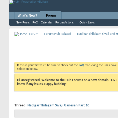
What's New?
Forum
New Posts
FAQ
Calendar
Forum Actions
Quick Links
Forum
Forum Hub Related
Nadigar Thilakam Sivaji and 
If this is your first visit, be sure to check out the
FAQ
by clicking the link above
selection below.
Hi Unregistered, Welcome to the Hub Forums on a new domain - LIVE ! A
know if any issues. Happy hubbing!
Thread:
Nadigar Thilagam Sivaji Ganesan Part 10