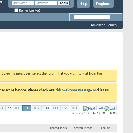
Help
Register
Remember Me?
Advanced Search
tart viewing messages, select the forum that you want to visit from the
teract as before. Please check out
this welcome message
and let us
Last
91
99
100
101
102
103
111
151
201
...
Results 1,001 to 1,010 of 4005
Thread Tools
Search Thread
Display