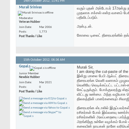
14th October 2012,
11:41 PM
Murali Srinivas
வரும் புதன் அக்டோபர் 17அன்று 
முதலாக சக்சஸ் என்ற வசனம் பேசி
பதிவிடப்படும்.
Moderator
Veteran Hubber
அன்புடன்.
Join Date
Mar 2006
Posts
1,773
கோவை டிலைட் திரையரங்கில் தங்கை
Post Thanks / Like
15th October 2012,
06:36 AM
Gopal.s
Murali Sir,
I am doing the cut-paste of the 
Junior Member
இன்று மாலை பேபி ஆல்பட் திரைய
Newbie Hubber
திரையரங்க வெளி வளாகம் முழுவதை
Join Date
Mar 2021
வெளியே வெடிக்கப்பட்ட பட்டாஸ்-
Posts
0
கேட்டிருக்கும். போக்குவரத்து ஸ்
Post Thanks / Like
விட்டது உண்மை. அந்த வழியாக சென
திலகத்தின் பானர்களையும் சிவா
திரையரங்க ஸ்டாலில் இருப்பவர்க
ரசிகர்கள் போல் இவ்வளவு உணர்ச
ரசிகர்களின் அலப்பறையை பார்த்
அரங்கிற்கு உள்ளே வழக்கம் போல் 
கலையின் நாயகன் நானே வரியெல்ல