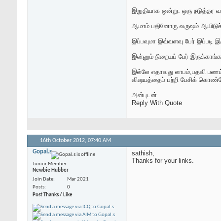
இறுதியாக ஒன்று. ஒரு நடுத்தர வ
ஆமாம் பதினோரு வருஷம் ஆயிடுச்
இப்பவுமா இவ்வளவு பேர் இப்படி இ
இன்னும் நிறையப் பேர் இருக்காங்க
இல்லே எதாவது லாபம்,பதவி பணம்
விஷயத்தைப் பற்றி பேசிக் கொ
அன்புடன்
Reply With Quote
16th October 2012,
07:40 AM
Gopal.s
sathish,
Thanks for your links.
Junior Member
Newbie Hubber
Join Date
Mar 2021
Posts
0
Post Thanks / Like