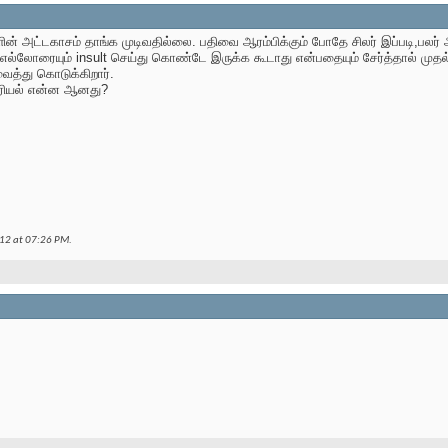
ளின் அட்டகாசம் தாங்க முடிவதில்லை. பதிவை ஆரம்பிக்கும் போதே சிலர் இப்படி,பலர
்லோரையும் insult செய்து கொண்டே இருக்க கூடாது என்பதையும் சேர்த்தால் முதல் 
 வைத்து கொடுக்கிறார்.
 சீரியல் என்ன ஆனது?
012 at
07:26 PM
.