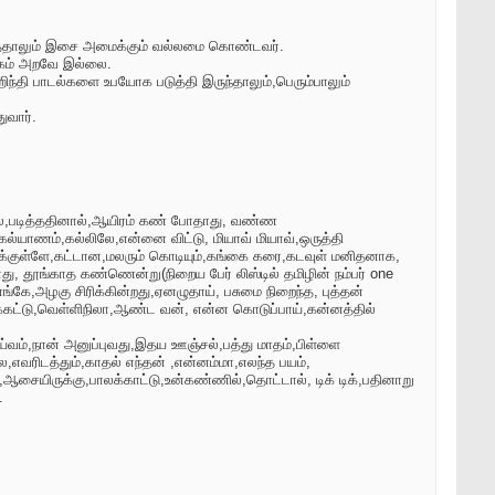
ுத்தாலும் இசை அமைக்கும் வல்லமை கொண்டவர்.
்கம் அறவே இல்லை.
ந்தி பாடல்களை உபயோக படுத்தி இருந்தாலும்,பெரும்பாலும்
ுவார்.
ரிலே,படித்ததினால்,ஆயிரம் கண் போதாது, வண்ண
ல்யாணம்,கல்லிலே,என்னை விட்டு, மியாவ் மியாவ்,ஒருத்தி
ுக்குள்ளே,கட்டான,மலரும் கொடியும்,கங்கை கரை,கடவுள் மனிதனாக,
து, தூங்காத கண்ணென்று(நிறைய பேர் லிஸ்டில் தமிழின் நம்பர் one
ே,அழகு சிரிக்கின்றது,ஏனழுதாய், பசுமை நிறைந்த, புத்தன்
ுக்கட்டு,வெள்ளிநிலா,ஆண்ட வன், என்ன கொடுப்பாய்,கன்னத்தில்
்,நான் அனுப்புவது,இதய ஊஞ்சல்,பத்து மாதம்,பிள்ளை
ல,எவரிடத்தும்,காதல் எந்தன் ,என்னம்மா,எலந்த பயம்,
்,ஆசையிருக்கு,பாலக்காட்டு,உன்கண்ணில்,தொட்டால், டிக் டிக்,பதினாறு
.