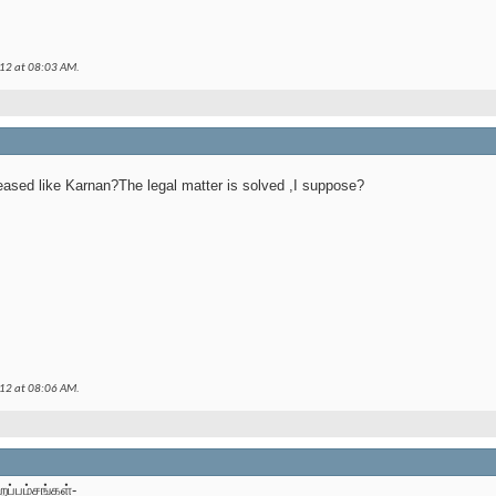
012 at
08:03 AM
.
eleased like Karnan?The legal matter is solved ,I suppose?
012 at
08:06 AM
.
ப்பம்சங்கள்-