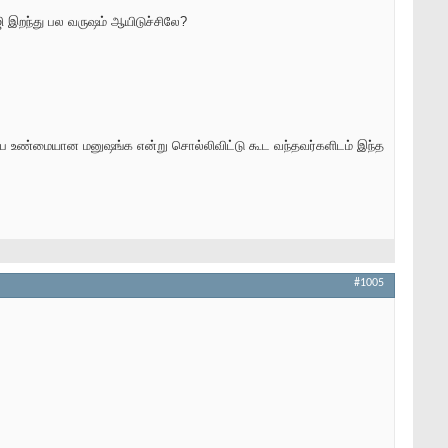
ி இறந்து பல வருஷம் ஆயிடுச்சிலே?
ம்ப உண்மையான மனுஷங்க என்று சொல்லிவிட்டு கூட வந்தவர்களிடம் இந்த
#1005