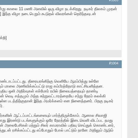
#1003
்று காலை 11 மணி அளவில் ஒரு விழா நடக்கிறது. நடிகர் திலகம் முதன்
] இந்த விழா நடைபெறும்.கூடுதல் விவரங்கள் தெரிந்தவுடன்
்றி]
#1004
்டாடப்பட்டது. திரையரங்கிற்கு வெளியே ஆரம்பித்து உள்ளே
ும் மாலை அணிவிக்கப்பட்டு ராஜ கம்பீரத்தோடு காட்சியளித்தன.
ிய ஒலி அதிர்வுகள் எக்மோர் ரயில் நிலையத்தையும் தாண்டி
ின் வெடி சத்தமும் அந்த சுற்றுவட்டாரத்தையே சற்று நேரம் கலக்கி
ள்ள படத்திற்குதான் இந்த அமர்க்களம் என நினைத்தனர். பிறகு நடிகர்
்.
ர்களின் ஆட்டப்பாட்டங்களையும் பார்த்திருக்கோம். ஆனால சிவாஜி
ோது இரண்டு படங்களுக்கும் ஒரே நேரத்தில் இடைவெளி விடப்பட நமது
அலைபேசிகள் மற்றும் சிலர் காமராவில் பதிவு செய்துக் கொண்டனர்,
துடன் ரசிக்கப்பட்டது எப்போதும் போல் பாட்டும் நானே அதிலும் ஆடும்