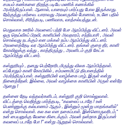
சமயம் கண்களை திறந்த படியே மணிக் கணக்கில்
அமர்ந்திருப்பாள். ஆனால், யாரையும் பார்ப்பது போல இருக்காது.
நேர்குத்து பார்வை. யாராவது அவளருகில் போனால், உடனே பதில்
சொல்வாள், சிரித்தபடி, பணிவாக, வாத்சல்யத்துடன்.
மெதுவாக ஊரில் அவளைப் பற்றி பேச ஆரம்பித்து விட்டனர். அவள்
ஒரு தெய்வீகப் பிறவி, காளியின் அவதாரம், சந்நியாசி , அவள்
சொல்வது நடக்கும் என மக்கள் நம்ப ஆரம்பித்து விட்டனர்.
அவளைத்தேடி வர ஆரம்பித்து விட்டனர். தங்கள் குறை தீர, காளி
கோவிலுக்கு வந்து , காத்திருந்து , அவளிடம் குறி கேட்க
ஆரம்பித்து விட்டனர்.
கஸ்தூரியும் , தனது பெற்றோரிடமிருந்து விலக ஆரம்பித்தாள்.
எப்போதும் காளி கோயிலில் , சம்மணமிட்டு தியானத்தில்
அமர்ந்திருப்பாள். கஸ்தூரியின் வாழ்க்கை பாழ், இருள் என்று
நினைத்தேன். இல்லை, அவள் வாழ்க்கை காளியின் அருள் என்றே
ஆனது !
தன்னை தேடி வந்தவர்களிடம், கஸ்தூரி குறி சொல்லுவாள்.
விட்டத்தை வெறித்து பார்த்தபடி, “கவலைப் படாதே ! உன்
பெண்ணுக்கு கல்யாணம் ஆகும் , இன்னும் மூன்று மாதங்களில்”
என்று சொல்வாள். கல கல என நகைப்பாள். இன்னொருவரிடம்,“
உன் பையனுக்கு வேலை கிடைக்கும். அவன் நன்றாக இருப்பான்
கவலைப் படாதே போ !” என்று ஆறுதல் சொல்வாள்.