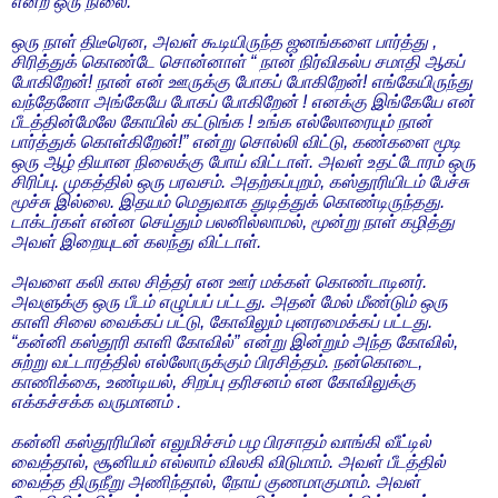
என்ற ஒரு நிலை.
ஒரு நாள் திடீரென, அவள் கூடியிருந்த ஜனங்களை பார்த்து ,
சிரித்துக் கொண்டே சொன்னாள் “ நான் நிர்விகல்ப சமாதி ஆகப்
போகிறேன்! நான் என் ஊருக்கு போகப் போகிறேன்! எங்கேயிருந்து
வந்தேனோ அங்கேயே போகப் போகிறேன் ! எனக்கு இங்கேயே என்
பீடத்தின்மேலே கோயில் கட்டுங்க ! உங்க எல்லோரையும் நான்
பார்த்துக் கொள்கிறேன்!” என்று சொல்லி விட்டு, கண்களை மூடி
ஒரு ஆழ் தியான நிலைக்கு போய் விட்டாள். அவள் உதட்டோரம் ஒரு
சிரிப்பு. முகத்தில் ஒரு பரவசம். அதற்கப்புறம், கஸ்தூரியிடம் பேச்சு
மூச்சு இல்லை. இதயம் மெதுவாக துடித்துக் கொண்டிருந்தது.
டாக்டர்கள் என்ன செய்தும் பலனில்லாமல், மூன்று நாள் கழித்து
அவள் இறையுடன் கலந்து விட்டாள்.
அவளை கலி கால சித்தர் என ஊர் மக்கள் கொண்டாடினர்.
அவளுக்கு ஒரு பீடம் எழுப்பப் பட்டது. அதன் மேல் மீண்டும் ஒரு
காளி சிலை வைக்கப் பட்டு, கோவிலும் புனரமைக்கப் பட்டது.
“கன்னி கஸ்தூரி காளி கோவில்” என்று இன்றும் அந்த கோவில்,
சுற்று வட்டாரத்தில் எல்லோருக்கும் பிரசித்தம். நன்கொடை,
காணிக்கை, உண்டியல், சிறப்பு தரிசனம் என கோவிலுக்கு
எக்கச்சக்க வருமானம் .
கன்னி கஸ்தூரியின் எலுமிச்சம் பழ பிரசாதம் வாங்கி வீட்டில்
வைத்தால், சூனியம் எல்லாம் விலகி விடுமாம். அவள் பீடத்தில்
வைத்த திருநீறு அணிந்தால், நோய் குணமாகுமாம். அவள்