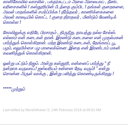
காளிகோவில் வாசலில் , பக்தர்கூட்டம் அலை அலையாய் , நீண்ட
வரிசைகளில் ! கஸ்தூரியின் பீடத்தை கும்பிட ! தங்கள் குறைகளை,
அவள் பாதங்களில் சமர்ப்பிக்க ! தீர்ந்தவர் , காணிக்கைகளை
அவள் காலடியில் கொட்ட ! குறை தீராதவர் , மீண்டும் வேண்டிக்
கொள்ள !
கோவிலுக்கு எதிரே, பிரசாதம் , திருநீறு, தாயத்து நல்ல சேல்ஸ்.
எல்லாம் என் கடைகள் தான். இரண்டு கடைகளை என் முதல்மகன்
பார்த்துக் கொள்கிறான். மற்ற இரண்டு கடைகள், தேங்காய், பூ,
பழம், எலுமிச்சை பழ மாலைக்கென ,இதை என் இரண்டாம் மகன்
கவனித்துக் கொள்கிறான்.
ஒன்று மட்டும் நிஜம். அன்று கஸ்தூரி, என்னைப் பார்த்து “ நீ
நன்றாக வருவாய்.! ஐஸ்வரியம் உன்னை தேடி வரும்! ” என்று
சொன்ன அருள் வாக்கு , இன்று பலித்து கொண்டிருக்கிறது !
*****முற்றும்
Last edited by Muralidharan S; 14th February 2018 at
09:02 AM
.