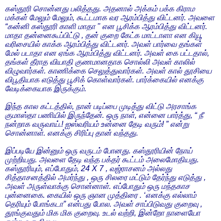
கஸ்தூரி சொன்னது பலித்தது. அதனால் அக்கம் பக்க கிராம
மக்கள் மேலும் மேலும், கூட்டமாக வர ஆரம்பித்து விட்டனர். அவளை
“கன்னி கஸ்தூரி காளி மாதா " என பூசிக்க ஆரம்பித்து விட்டனர்.
மாதா தன்னைகூப்பிட்டு , தன் குறை கேட்க மாட்டாளா என கியூ
வரிசையில் காக்க ஆரம்பித்து விட்டனர். அவள் பார்வை தங்கள்
மேல் படாதா என ஏங்க ஆரம்பித்து விட்டனர். அவள் கை பட்டதால்,
தங்கள் தீராத வியாதி குணமானதாக சொல்லி அவள் காலில்
விழுவார்கள். காணிக்கை செலுத்துவார்கள். அவள் கால் தூசியை
விபூதியாக எடுத்து பூசிக் கொள்வார்கள். பார்க்கையில் எனக்கு
வேடிக்கையாக இருக்கும்.
இந்த கால கட்டத்தில், நான் படிப்பை முடித்து விட்டு அரசாங்க
குமாஸ்தா பணியில் இருந்தேன். ஒரு நாள், என்னை பார்த்து, “ நீ
நன்றாக வருவாய்.! ஐஸ்வரியம் உன்னை தேடி வரும்! ” என்று
சொன்னாள். எனக்கு சிரிப்பு தான் வந்தது.
இப்படியே இன்னும் ஒரு வருடம் போனது. கஸ்தூரியின் நோய்
முற்றியது. அவளை தேடி வந்த பக்தர் கூட்டம் அலைமோதியது.
கஸ்தூரியும், எப்போதும், 24 X 7 , வஜ்ராசனம் அல்லது
சித்தாசனத்தில் அமர்ந்து , ஒரு சிலரை மட்டும் தேர்ந்து எடுத்து ,
அவள் அருள்வாக்கு சொன்னாள். எப்போதும் ஒரு மந்தகாச
புன்னைகை. கையில் ஒரு ஞான முத்திரை . ‘எனக்கு எல்லாம்
தெரியும் போங்கடா” என்பது போல. அவள் சாப்பிடுவது குறைவு ,
தூங்குவதும் மிக மிக குறைவு. உடல் வற்றி, இன்றோ நாளையோ