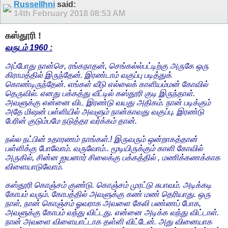
Russellhni
said:
14th February 2018
08:53 AM
கஸ்தூரி !
வருடம் 1960 :
அப்போது நான்செ, ரங்கநாதன், செங்கல்ல்பட்டிற்கு அருகே ஒரு
கிராமத்தில் இருந்தேன். இரண்டாம் வகுப்பு படித்துக்
கொண்டிருந்தேன். எங்கள் வீடு எல்லைக் காளியம்மன் கோவில்
தெருவில். எனது பக்கத்து வீட்டில் கஸ்தூரி குடி இருந்தாள்.
அவளுக்கு என்னை விட இரண்டு வயது அதிகம். நான் படிக்கும்
அதே மிஷன் பள்ளியில் அவளும் நான்காவது வகுப்பு. இரண்டு
பேரின் குடும்பமே நடுத்தர வர்க்கம் தான்.
நல்ல நட்பின் உதாரணம் நாங்கள்.! இருவரும் ஒன்றாகத்தான்
பள்ளிக்கு போவோம். வருவோம்.. மூடியிருக்கும் காளி கோவில்
அருகில், சின்ன ஐயனார் சிலைக்கு பக்கத்தில் , மணிக்கணக்காக
விளையாடுவோம்.
கஸ்தூரி கொஞ்சம் குண்டு. கொஞ்சம் முரட்டு சுபாவம். அடிக்கடி
கோபம் வரும். கோபத்தில் அவளுக்கு கண் மண் தெரியாது. ஒரு
நாள், நான் கொஞ்சம் ஓவராக அவளை கேலி பண்ணப் போக,
அவளுக்கு கோபம் வந்து விட்டது. என்னை அடிக்க வந்து விட்டாள்.
நான் அவளை விளையாட்டாக தள்ளி விட்டேன். அது வினையாக