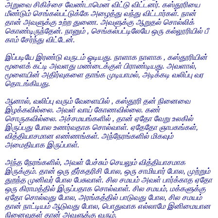
அறுவை சிகிச்சை வேண்டாமென விட்டு விட்டனர். கஸ்தூரியை
மீண்டும் செங்கல்பட்டுக்கே அழைத்து வந்து விட்டார்கள். நான்
தான் அவளுக்கு உற்ற துணை. அவளுக்கு ஆறுதல் சொல்லிக்
கொண்டிருந்தேன். நானும் , செங்கல்பட்டிலேயே ஒரு கல்லூரியில் பீ
காம் சேர்ந்து விட்டேன்.
இப்படியே இரண்டு வருடம் ஓடியது. நாளாக நாளாக , கஸ்தூரியின்
மூளைக் கட்டி அவளது மண்டைக்குள் பிராண்டியது. அவளால்,
மூளையின் அதிர்வுகளை தாங்க முடியாமல், அடிக்கடி வலிப்பு வர
தொடங்கியது.
ஆனால், வலிப்பு வரும் வேளையில் , கஸ்தூரி தன் நினைவை
இழக்கவில்லை. அவள் வாய் கோணவில்லை. கண்
சொருகவில்லை. அச்சமயங்களில் , தான் ஏதோ வேறு உலகில்
இருப்பது போல உணர்வதாக சொல்வாள். ஏதேதோ ஞாபகங்கள்,
வித்தியாசமான எண்ணங்கள். அந்நேரங்களில் மிகவும்
அமைதியாக இருப்பாள்.
அந்த நேரங்களில், அவள் பேச்சும் செயலும் வித்தியாசமாக
இருக்கும். தான் ஒரு தீர்கதரிசி போல, ஒரு சாமியார் போல, முற்றும்
துறந்த முனிவர் போல பேசுவாள். சில சமயம் அவள் பார்க்காத ஏதோ
ஒரு கிராமத்தில் இருப்பதாக சொல்வாள். சில சமயம், மக்களுக்கு
ஏதோ சொல்வது போல, அரங்கத்தில் பாடுவது போல, சில சமயம்
தான் நாட்டியம் ஆடுவது போல, பொதுவாக எல்லாமே இனிமையான
நினைவுகள் தான் அவளுக்கு வரும்.