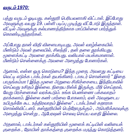
வருடம் 1970:
பத்து வருடம் ஓடியது. கஸ்தூரி பெரியவளாகி விட்டாள். இப்போது
அவளுக்கு வயது 19. பள்ளி படிப்பு முடிந்து வீட்டோடு இருந்தாள்.
வீட்டில் அவளுக்கு கல்யாணத்திற்காக மாப்பிள்ளை பார்த்துக்
கொண்டிருந்தார்கள்.
அப்போது தான் விதி விளையாடியது, அவள் வாழ்க்கையில்.
மீண்டும் அவள் தலையில், சிலந்தி , தன் தலை தூக்கியது.
மூளைக்கட்டி அவளை தாக்கியது. வலியால் மயக்கமானாள்.
மீண்டும் சென்னைக்கு அவளை அழைத்து போனார்கள்.
ஆனால், என்ன ஒரு கொடுமை? இந்த முறை, அவளது கட்டியை
வெட்டி எடுக்க டாக்டர்கள் தயங்கினர். டாகடர் சொன்னார் “ இதை
பாருங்கம்மா ! இந்த மூளை அறுவை சிகிச்சையை, இந்தியாவில்
செய்வது உசிதம் இல்லை. நிறைய ரிஸ்க் இருக்கு. மீறி செய்தால்,
வேறு பிரச்னைகள் வரக்கூடும். உங்க பெண்ணை பக்கவாதம்
தாக்கலாம். இல்லை கண் பார்வை போகலாம், ஏன் அவளுடைய
உயிருக்கே கூட உத்திரவாதம் இல்லை” . டாக்டர்கள் கறாராக
சொல்லிவிட்டனர். கஸ்தூரியின் பெற்றோருக்கும் , அமெரிக்காவுக்கு
அழைத்து சென்று , ஆபேரஷன் செலவு செய்ய வசதி இல்லை.
அதனால், டாக்டர்கள் கஸ்தூரியின் மூளைக் கட்டியின் வலியைக்
குறைக்க , நோயின் தாக்கத்தை குறைக்க மருந்து கொடுத்தனர்.