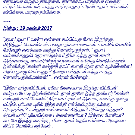
கோயிலில் விற்கும் தாயத்தை, காளித்தாய் பாதத்தில் வைத்து
கட்டிக் கொண்டால், காற்று கருப்பு எதுவும் அண்டாதாம். மக்களின்
நம்பிக்கை. மாறாத நம்பிக்கை.
****
இன்று : 19 நவம்பர் 2017
“ஐயா ! ஐயா !“ யாரோ என்னை கூப்பிட்டது போல இருந்தது.
விழித்துக் கொண்டேன். பழைய நினைவலைகள். வாசலில் கோவில்
மேனேஜர் எனக்காக காத்து கொண்டிருந்தார். “ ஐயா !
மன்னிக்கணும்! நேரமாயிடுச்சு !! நீங்க வந்து தான் காளி
ஆத்தாவுக்கு, லாக்கரிலிருந்து நகைகள் எடுத்து கொடுக்கணும்.
இன்னிக்கு “கன்னி கஸ்தூரி தாய்” சமாதி ஆன நாள் ஆச்சுங்களே !
சிறப்பு பூஜை செய்யணும்! நிறைய பக்தர்கள் வந்து காத்து
கொண்டிருக்கிறார்கள்! ” . என்றார் மேனேஜர் .
“இதோ வந்துவிட்டேன். ஏதோ வேலையாக இருந்து விட்டேன்”
என்றபடியே படி இறங்கினேன். நான் தானே இந்த தனியார் “கன்னி
கஸ்தூரி காளிகோவில்” நிர்வாக ட்ரஸ்ட்டீ! ஆனால், எனக்கு ஒன்று
மட்டும், புரியாத புதிர். இந்த சக்தி எங்கேயிருந்து வந்தது
அவளுக்கு ? கஸ்தூரி உண்மையில் சித்தரா? அல்லது பித்தரா?
அவள் யார்? புரியவில்லை ! அவள்காளியா ? இல்லை போலியா?
கூடவே இருந்த எனக்கு , விடை தான் தெரியவில்லை. அறையை
விட்டு வெளியே வந்தேன் .