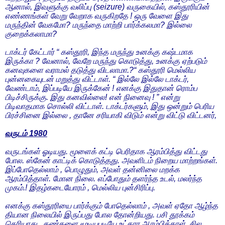
ஆனால், இவளுக்கு வலிப்பு (seizure) வருகையில், கஸ்தூரியின்
எண்ணங்கள் வேறு வேறாக வருகிறதே ! ஒரு வேளை இது
மருந்தின் வேகமோ? மருந்தை மாற்றி பார்க்கலமா? இல்லை
குறைக்கலாமா?
டாக்டர் கேட்டார் “ கஸ்தூரி, இந்த மருந்து உனக்கு கஷ்டமாக
இருக்கா ? வேனால், வேறே மருந்து கொடுத்து, உனக்கு ஏற்படும்
கனவுகளை வராமல் தடுத்து விடலாமா.?“ கஸ்தூரி மெல்லிய
புன்னகையுடன் மறுத்து விட்டாள். “ இல்லே இல்லே டாக்டர்,
வேண்டாம், இப்படியே இருக்கேன் ! எனக்கு இதுதான் ரொம்ப
பிடிச்சிருக்கு. இது கனவில்லை! என் நினைவு ! ” என்று
பிடிவாதமாக சொல்லி விட்டாள். டாக்டர்களும், இது ஒன்றும் பெரிய
பிரச்சினை இல்லை , தானே சரியாகி விடும் என்று விட்டு விட்டனர்,
வருடம் 1980
வருடங்கள் ஓடியது. மூளைக் கட்டி பெரிதாக ஆரம்பித்து விட்டது
போல. ஸ்கேன் காட்டிக் கொடுத்தது. அவளிடம் நிறைய மாற்றங்கள்.
இப்போதெல்லாம் , பொழுதும், அவள் தன்னிலை மறக்க
ஆரம்பித்தாள். மோன நிலை. எப்போதும் தளர்ந்த உடல், மலர்ந்த
முகம்.! இதழ்கடையோரம் , மெல்லிய புன்சிரிப்பு.
எனக்கு கஸ்தூரியை பார்க்கும் போதெல்லாம் , அவள் ஏதோ ஆழ்ந்த
தியான நிலையில் இருப்பது போல தோன்றியது. பசி தூக்கம்
தெரியாது , கண்களை மூடியபடியே உட்கார ஆரம்பித்தாள். சில