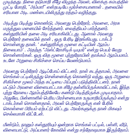
முடிந்தது. நிலை தடுமாறி கீழே விழுந்த அவள், விளக்கு கம்பத்தில்
முட்டி மோதி, "அம்மா!" என்றபடியே மூர்ச்சையானாள் . தலையில்
சரியான அடி. மண்டையிலிருந்து ரத்தம் வழிந்தது.
அடித்து பிடித்து கொண்டு, அவளது பெற்றோர், அவளை, அரசு
மருத்துவ மனையில் சேர்த்தனர். வைத்தியம் பார்த்தனர்.
கஸ்தூரியின் தலை அடி சரியாகிவிட்டது. ஆனால் அவளது
பெற்றோர் தலையில் தான் , ஒரு பேரிடி இறங்கியது. டாக்டர்
சொன்னது தான். ‘ கஸ்தூரிக்கு மூளை கட்டியின் ஆரம்ப
நிலையாம்’ . அதற்கு “அஸ்ட்ரோசிடிக் டியுமர்” என்று பெயர் வேறு
சொன்னார்கள். ஒரு வித மூளை புற்றுநோயின் தாக்கம் ஆரம்பமாம்.
உடனே அறுவை சிகிச்சை செய்ய வேண்டுமாம்.
அவளது பெற்றோர் ஆடிப்போய் விட்டனர். நாள் கடத்தாமல், அவளை
செங்கல் பட்டிலிருந்து சென்னைக்கு கொண்டு வந்து, ஒரு அறுவை
சிகிச்சை மூலம் அந்த கட்டியை அப்புறப் படுத்திவிட்டனர். நான்
மட்டும் அவளை விளையாட்டாக கீழே தள்ளியிருக்காவிட்டால், இந்த
புற்று நோயை ஆரம்பத்திலேயே கண்டு பிடித்திருக்க முடியாதாம்.
அதுவே, பின்னாளில் பெரிய பிரச்னையாக உருமாறியிருக்கும் என்று
டாக்டர்கள் சொன்னதால், அவள் பெற்றோருக்கு என் பேரில்
கொள்ளை பிரியம் ஏற்பட்டு விட்டது. அவர்களுக்கு நான் மிகவும்
செல்லமாகி விட்டேன்.
மீண்டும், நானும் கஸ்தூரியும் ஒன்றாக செங்கல் பட்டில், பள்ளி, வீடு,
விளையாட்டு, அய்யானர் கோவில் என்று சந்தோஷமாக இருந்தோம்.