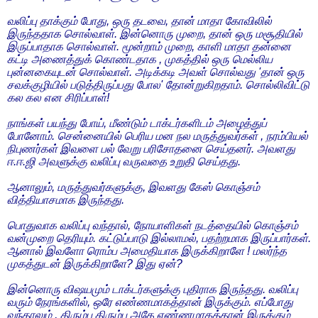
வலிப்பு தாக்கும் போது, ஒரு தடவை, தான் மாதா கோவிலில்
இருந்ததாக சொல்வாள். இன்னொரு முறை, தான் ஒரு மசூதியில்
இருப்பாதாக சொல்வாள். மூன்றாம் முறை, காளி மாதா தன்னை
கட்டி அணைத்துக் கொண்டதாக , முகத்தில் ஒரு மெல்லிய
புன்னகையுடன் சொல்வாள். அடிக்கடி அவள் சொல்வது 'தான் ஒரு
சவக்குழியில் படுத்திருப்பது போல' தோன்றுகிறதாம். சொல்லிவிட்டு
கல கல என சிரிப்பாள்!
நாங்கள் பயந்து போய், மீண்டும் டாக்டர்களிடம் அழைத்துப்
போனோம். சென்னையில் பெரிய மன நல மருத்துவர்கள் , நரம்பியல்
நிபுணர்கள் இவளை பல் வேறு பரிசோதனை செய்தனர். அவளது
ஈ.ஈ.ஜி அவளுக்கு வலிப்பு வருவதை உறுதி செய்தது.
ஆனாலும், மருத்துவர்களுக்கு, இவளது கேஸ் கொஞ்சம்
வித்தியாசமாக இருந்தது.
பொதுவாக வலிப்பு வந்தால், நோயாளிகள் நடத்தையில் கொஞ்சம்
வன்முறை தெரியும். கட்டுப்பாடு இல்லாமல், பதற்றமாக இருப்பார்கள்.
ஆனால் இவளோ ரொம்ப அமைதியாக இருக்கிறாளே ! மலர்ந்த
முகத்துடன் இருக்கிறாளே? இது ஏன்?
இன்னொரு விஷயமும் டாக்டர்களுக்கு புதிராக இருந்தது. வலிப்பு
வரும் நேரங்களில், ஒரே எண்ணமாகத்தான் இருக்கும். எப்போது
வந்தாலும் , திரும்ப திரும்ப அதே எண்ணமாகத்தான் இருக்கும்