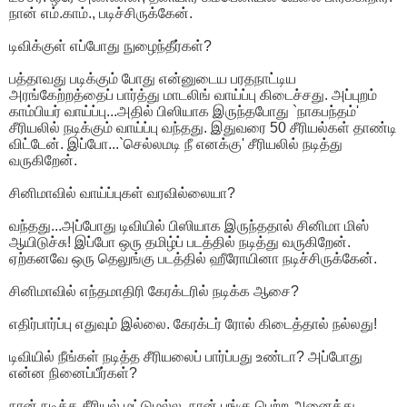
நான் எம்.காம்., படிச்சிருக்கேன்.
டிவிக்குள் எப்போது நுழைந்தீர்கள்?
பத்தாவது படிக்கும் போது என்னுடைய பரதநாட்டிய
அரங்கேற்றத்தைப் பார்த்து மாடலிங் வாய்ப்பு கிடைச்சது. அப்புறம்
காம்பியர் வாய்ப்பு...அதில் பிஸியாக இருந்தபோது `நாகபந்தம்'
சீரியலில் நடிக்கும் வாய்ப்பு வந்தது. இதுவரை 50 சீரியல்கள் தாண்டி
விட்டேன். இப்போ...`செல்லமடி நீ எனக்கு' சீரியலில் நடித்து
வருகிறேன்.
சினிமாவில் வாய்ப்புகள் வரவில்லையா?
வந்தது...அப்போது டிவியில் பிஸியாக இருந்ததால் சினிமா மிஸ்
ஆயிடுச்சு! இப்போ ஒரு தமிழ்ப் படத்தில் நடித்து வருகிறேன்.
ஏற்கனவே ஒரு தெலுங்கு படத்தில் ஹீரோயினா நடிச்சிருக்கேன்.
சினிமாவில் எந்தமாதிரி கேரக்டரில் நடிக்க ஆசை?
எதிர்பார்ப்பு எதுவும் இல்லை. கேரக்டர் ரோல் கிடைத்தால் நல்லது!
டிவியில் நீங்கள் நடித்த சீரியலைப் பார்ப்பது உண்டா? அப்போது
என்ன நினைப்பீர்கள்?
நான் நடித்த சீரியல் மட்டுமல்ல, நான் பங்கு பெற்ற அனைத்து