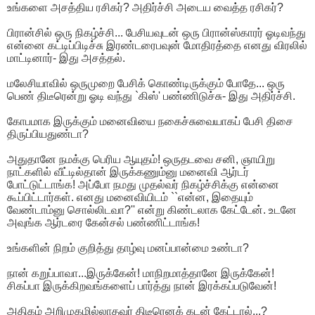
உங்களை அசத்திய ரசிகர்? அதிர்ச்சி அடைய வைத்த ரசிகர்?
பிரான்சில் ஒரு நிகழ்ச்சி... பேசியவுடன் ஒரு பிரான்ஸ்காரர் ஓடிவந்து
என்னை கட்டிப்பிடிச்சு இரண்டரைபவுன் மோதிரத்தை எனது விரலில்
மாட்டினார்- இது அசத்தல்.
மலேசியாவில் ஒருமுறை பேசிக் கொண்டிருக்கும் போதே... ஒரு
பெண் திடீரென்று ஓடி வந்து `கிஸ்' பண்ணிடுச்சு- இது அதிர்ச்சி.
கோபமாக இருக்கும் மனைவியை நகைச்சுவையாகப் பேசி திசை
திருப்பியதுண்டா?
அதுதானே நமக்கு பெரிய ஆயுதம்! ஒருதடவை சனி, ஞாயிறு
நாட்களில் வீட்டில்தான் இருக்கணும்னு மனைவி ஆர்டர்
போட்டுட்டாங்க! அப்போ நமது முதல்வர் நிகழ்ச்சிக்கு என்னை
கூப்பிட்டார்கள். எனது மனைவியிடம் ``என்ன, இதையும்
வேண்டாம்னு சொல்லிடவா?'' என்று கிண்டலாக கேட்டேன். உடனே
அவுங்க ஆர்டரை கேன்சல் பண்ணிட்டாங்க!
உங்களின் நிறம் குறித்து தாழ்வு மனப்பான்மை உண்டா?
நான் கறுப்பாவா...இருக்கேன்! மாநிறமாத்தானே இருக்கேன்!
சிகப்பா இருக்கிறவங்களைப் பார்த்து நான் இரக்கப்படுவேன்!
அதிகம் அறிமுகமில்லாதவர் திடீரெனக் கடன் கேட்டால்...?