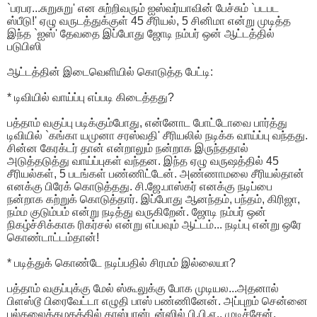
`பரபர...சுறுசுறு' என சுற்றிவரும் ஐஸ்வர்யாவின் பேச்சும் `படபட
ஸ்பீடு!' ஏழு வருடத்துக்குள் 45 சீரியல், 5 சினிமா என்று முடித்த
இந்த `ஐஸ்' தேவதை இப்போது ஜோடி நம்பர் ஒன் ஆட்டத்தில்
படுபிஸி
ஆட்டத்தின் இடைவெளியில் கொடுத்த பேட்டி:
* டிவியில் வாய்ப்பு எப்படி கிடைத்தது?
பத்தாம் வகுப்பு படிக்கும்போது, என்னோட போட்டோவை பார்த்து
டிவியில் `கங்கா யமுனா சரஸ்வதி' சீரியலில் நடிக்க வாய்ப்பு வந்தது.
சின்ன கேரக்டர் தான் என்றாலும் நன்றாக இருந்ததால்
அடுத்தடுத்து வாய்ப்புகள் வந்தன. இந்த ஏழு வருஷத்தில் 45
சீரியல்கள், 5 படங்கள் பண்ணிட்டேன். அண்ணாமலை சீரியல்தான்
எனக்கு பிரேக் கொடுத்தது. சி.ஜே.பாஸ்கர் எனக்கு நடிப்பை
நன்றாக கற்றுக் கொடுத்தார். இப்போது ஆனந்தம், பந்தம், கிரிஜா,
நம்ம குடும்பம் என்று நடித்து வருகிறேன். ஜோடி நம்பர் ஒன்
நிகழ்ச்சிக்காக ரிகர்சல் என்று எப்பவும் ஆட்டம்... நடிப்பு என்று ஒரே
கொண்டாட்டம்தான்!
* படித்துக் கொண்டே நடிப்பதில் சிரமம் இல்லையா?
பத்தாம் வகுப்புக்கு மேல் ஸ்கூலுக்கு போக முடியல...அதனால்
பிளஸ்டூ பிரைவேட்டா எழுதி பாஸ் பண்ணினேன். அப்புறம் சென்னை
பல்கலைக்கழகத்தில் கரஸ்பான்டன்ஸில் பி.பி.ஏ., முடிச்சேன்.