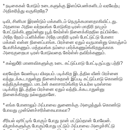
* நடிகைகள் போடும் உடைகளுக்கு இளம்பெண்களிடம் வரவேற்பு
அதிகரித்து வருகிறதே?
டிவி, சினிமா இரண்டும் மக்களிடம் நெருக்கமானதாகிவிட்டது.
அதனால அதில வர்றவங்க போடுகிற டிரஸ் மாதிரி நாமும்
போட்டுக்கிடணும்ன்னு யூத் கேர்ள்ஸ் நினைக்கிறதில தப்பில்லே.
அதே நேரம் பப்ளிக்கில அதே மாதிரி டிரஸ் போட்டுட்டு போனா
மக்கள் என்ன நினைப்பாங்க. பிரச்னை ஏதும் வருமான்னு கொஞ்சம்
யோசிக்கணும். மத்தவங்க நம்மை பார்க்கணும்ங்கிறதுக்காக
அரைகுறையா டிரஸ் போடுவதை கேர்ள்ஸ் தவிர்க்கணும்.
* கல்லுõரி மாணவிகளுக்கு உடை கட்டுப்பாடு போட்டிருப்பது பற்றி?
வரவேற்க வேண்டிய விஷயம். படிக்கிற இடத்தில வீண் பிரச்னை
வந்துடக்கூடாதுன்னு நினைச்சுதான் இப்படி கட்டுப்பாடு கொண்டு
வந்திருக்கணும். மாடர்ன் கலாசாரம்ங்கிற பெயர்ல டிரஸ்சால
படிக்கிற இடத்தில பிரச்னை ஏதும் வந்திடக்கூடாதுன்னு
நினைக்கிறது நல்லதுதானே.
* எங்க போனாலும் அப்பாவை துணைக்கு அழைத்துக் கொண்டு
போவது முன்னெச்சரிக்கையாகவா?
சீரியல் ஷூட்டிங் போகும் போது நான் மட்டும்தான் போவேன்.
விழாக்களுக்கு போகும்போது மட்டும் அப்பாவை அழைச்சிட்டு