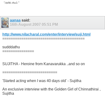
.
"
”
அன்பே சிவம்
aanaa
said:
16th August 2007
05:51 PM
http://www.nilacharal.com/enter/interview/suji.html
=======================================
sudddathu
===============
SUJITHA - Heroine from Kanavarukka ..and so on
==========================
'Started acting when I was 40 days old' - Sujitha
An exclusive interview with the Golden Girl of Chinnathirai ,
Sujitha