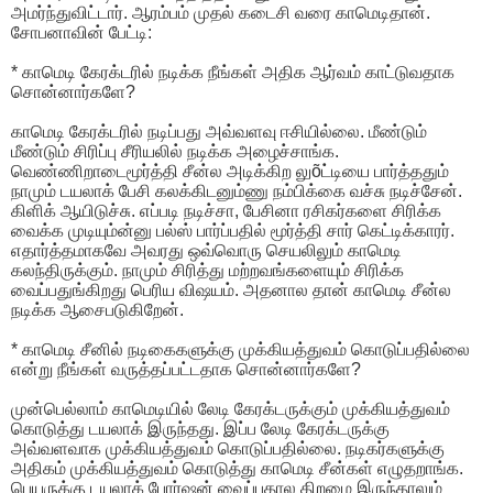
அமர்ந்துவிட்டார். ஆரம்பம் முதல் கடைசி வரை காமெடிதான்.
சோபனாவின் பேட்டி:
* காமெடி கேரக்டரில் நடிக்க நீங்கள் அதிக ஆர்வம் காட்டுவதாக
சொன்னார்களே?
காமெடி கேரக்டரில் நடிப்பது அவ்வளவு ஈசியில்லை. மீண்டும்
மீண்டும் சிரிப்பு சீரியலில் நடிக்க அழைச்சாங்க.
வெண்ணிறாடைமூர்த்தி சீன்ல அடிக்கிற லுõட்டியை பார்த்ததும்
நாமும் டயலாக் பேசி கலக்கிடனும்ணு நம்பிக்கை வச்சு நடிச்சேன்.
கிளிக் ஆயிடுச்சு. எப்படி நடிச்சா, பேசினா ரசிகர்களை சிரிக்க
வைக்க முடியும்ன்னு பல்ஸ் பார்ப்பதில் மூர்த்தி சார் கெட்டிக்காரர்.
எதார்த்தமாகவே அவரது ஒவ்வொரு செயலிலும் காமெடி
கலந்திருக்கும். நாமும் சிரித்து மற்றவங்களையும் சிரிக்க
வைப்பதுங்கிறது பெரிய விஷயம். அதனால தான் காமெடி சீன்ல
நடிக்க ஆசைபடுகிறேன்.
* காமெடி சீனில் நடிகைகளுக்கு முக்கியத்துவம் கொடுப்பதில்லை
என்று நீங்கள் வருத்தப்பட்டதாக சொன்னார்களே?
முன்பெல்லாம் காமெடியில் லேடி கேரக்டருக்கும் முக்கியத்துவம்
கொடுத்து டயலாக் இருந்தது. இப்ப லேடி கேரக்டருக்கு
அவ்வளவாக முக்கியத்துவம் கொடுப்பதில்லை. நடிகர்களுக்கு
அதிகம் முக்கியத்துவம் கொடுத்து காமெடி சீன்கள் எழுதறாங்க.
பெயருக்கு டயலாக் போர்ஷன் வைப்பதால திறமை இருந்தாலும்