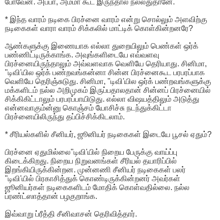
போவேன். அப்பா, அம்மா கூட இருந்தால் நல்லதுதானே.
* இந்த வாரம் நடிகை பிரச்னை வாரம் என்று சொல்லும் அளவிற்கு
நடிகைகள் வாரா வாரம் சிக்கலில் மாட்டிக் கொள்கின்றனரே?
ஆண்களுக்கு இணையாக எல்லா துறையிலும் பெண்கள் ஒர்க்
பண்ணிட்டிருக்காங்க. அவுங்களிடையே எவ்வளவு
பிரச்னையிருந்தாலும் அவ்வளவாக வெளியே தெரியாது. சினிமா,
"டிவி'யில ஒர்க் பண்றவங்கன்னா சின்ன பிரச்னைகூட பரபரப்பாக
வெளியே தெரிஞ்சுடுது. சினிமா, "டிவி'யில ஒர்க் பண்றவங்களுக்கு
மக்களிடம் நல்ல அறிமுகம் இருப்பதாலதான் சின்னப் பிரச்னையில்
சிக்கிகிட்டாலும் பரபரப்பாயிடுது. எல்லா விஷயத்திலும் அடுத்து
என்னவாகும்ன்னு கொஞ்சம் யோசிச்சு நடந்துக்கிட்டா
பிரச்னையிலிருந்து தப்பிச்சிக்கிடலாம்.
* சீரியல்களில் சீனியர், ஜூனியர் நடிகைகள் இடையே பூசல் ஏதும்?
பிரச்னை ஏதுமில்லை"டிவி'யில் நிறைய பேருக்கு வாய்ப்பு
கிடைக்கிறது. நிறைய நிறுவனங்கள் சீரியல் தயாரிப்பில்
இறங்கியிருக்கின்றன. முன்னணி சீனியர் நடிகைகள் பலர்
"டிவி'யில் பிரகாசித்துக் கொண்டிருக்கின்றனர் அவர்கள்
ஜூனியர்கள் நடிகைகளிடம் மோதிக் கொள்வதில்லை. நல்ல
ப்ரண்ட்ஸாத்தான் பழகுறாங்க.
இவ்வாறு ப்ரீத்தி சீனிவாசன் தெரிவித்தார்.