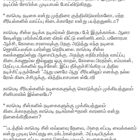
நடிப்பில் சோபிக்க முடியாமல் போய்விடுகிறது.
* காமெடி நடிகை என்று முத்திரை குத்திவிடுவார்களோ, மற்ற
சீரியல்களில் வாய்ப்பு கிடைக்காதோ என்று பயந்ததுண்டா?
காமெடி சீன்ல நடிக்க நடிகர்கள் நிறைய பேர் இருக்காங்க. ஆனா
லேடின்னு பார்க்கப்போன விரல் விட்டு எண்ணிடலாம். மனோரமா
ஆச்சி, கோவை சரளாவுக்கு பிறகு அடுத்து எந்த நடிகை
ஜொலிப்பவங்க யார்ன்னு தெரியலை. காமெடி சீன்ல
கலக்கணும்ன்னு ஆசையிருக்கு. அதற்கு எதிர்பார்த்த வாய்ப்பு
கிடைக்கணும்ல ஜில்லுனு ஒரு காதல், கோவை பிரதர்ஸ், எம்மகன்,
பிறப்பு படங்களில் நடிச்சேன். இப்ப தீக்குச்சி'ங்கிற படத்தில
நடிச்சிட்டிருக்கேன் "ஆறு மனமே ஆறு' சீரியலிலும் எனக்கு நல்ல
ரோல் கிடைச்சிருக்கு. வித்தியாசமான ஸ்டோரி
காமெடி சீரியல்களில் நடிகைகளுக்கு கொடுக்கும் முக்கியத்துவம்
சினிமாவில் இல்லையே?
* காமெடி சீன்களில் நடிகைகளுக்கு முக்கியத்துவம்
கிடைக்காததற்கு காமெடி நடிகர்கள்<தான் காரணம் என்று
நினைக்கிறீர்களா?
""படத்தில் காமெடி சீன் எவ்வளவு தேவை, அதை எப்படி வைக்கலாம்
என்று முடிவு செய்றது டைரக்டர்கள்தான். அப்படியிருக்க
நடிகர்களை எப்படி குறை சொல்ல முடியும். நடிகைகளுக்கு