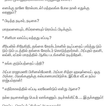
எனக்கு நானே ரோல்மாடல்! மத்தவங்க போல நான் எதுக்கு
வரணும்?
* பிடித்த நடிகர், நடிகை?
மாதவனையும், சிம்ரனையும் ரொம்பப் பிடிக்கும்.
* சினிமா வாய்ப்பு வந்தது எப்படி?
சீரியலில் சிநேகிதி, தங்கை கேரக்டர்களில் நடிப்பதைப் பார்த்து டும்
டும் டும் படத்தில் தங்கை கேரக்டர் கொடுத்தார்கள். அப்புறம் தவசி,
லவ்லி, ஏப்ரல் மாதத்தில் ஆகிய படங்களில் நடித்தேன்.
* உங்க குடும்பத்தைப் பற்றி?
அப்பா ராஜாமணி பிசினஸ்மேனë. அம்மா சித்ரா ஹவுஸ்வைப். ஒரு
அக்கா. அவங்களுக்கு கல்யாணமாயிடுச்சு. இப்போ வீட்ல நம்ம
ராஜ்யம்தான்!
* எதிர்காலத்தில் எப்படி வரவேண்டும் என்று ஆசை?
நல்ல நடிகைன்னு பெயர் வாங்கணும். நடிச்சுக்கிட்டே... இருக்கணும்!
ரொம்ப...ரொம்பச் `சின்ன' ஆசைதான்!