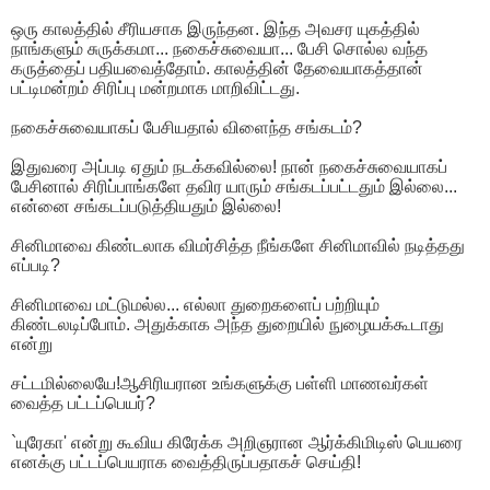
ஒரு காலத்தில் சீரியசாக இருந்தன. இந்த அவசர யுகத்தில்
நாங்களும் சுருக்கமா... நகைச்சுவையா... பேசி சொல்ல வந்த
கருத்தைப் பதியவைத்தோம். காலத்தின் தேவையாகத்தான்
பட்டிமன்றம் சிரிப்பு மன்றமாக மாறிவிட்டது.
நகைச்சுவையாகப் பேசியதால் விளைந்த சங்கடம்?
இதுவரை அப்படி ஏதும் நடக்கவில்லை! நான் நகைச்சுவையாகப்
பேசினால் சிரிப்பாங்களே தவிர யாரும் சங்கடப்பட்டதும் இல்லை...
என்னை சங்கடப்படுத்தியதும் இல்லை!
சினிமாவை கிண்டலாக விமர்சித்த நீங்களே சினிமாவில் நடித்தது
எப்படி?
சினிமாவை மட்டுமல்ல... எல்லா துறைகளைப் பற்றியும்
கிண்டலடிப்போம். அதுக்காக அந்த துறையில் நுழையக்கூடாது
என்று
சட்டமில்லையே!ஆசிரியரான உங்களுக்கு பள்ளி மாணவர்கள்
வைத்த பட்டப்பெயர்?
`யுரேகா' என்று கூவிய கிரேக்க அறிஞரான ஆர்க்கிமிடிஸ் பெயரை
எனக்கு பட்டப்பெயராக வைத்திருப்பதாகச் செய்தி!