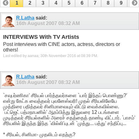
1
2
3
4
5
6
7
8
9
10
11
12
13
14
15
16
17
R.Latha
said:
16th August 2007
08:32 AM
INTERVIEWS With TV Artists
Post interviews with CINE actors, actress, directors or
others!
Last edited by aanaa; 30th November 2016 at
08:39 PM
.
R.Latha
said:
16th August 2007
08:32 AM
`சவுபர்ணிகா' சீரியல் பார்த்தவர்களை `யார் இந்தப் பொண்ணு?'
என்று கேட்க வைத்தவர் புவனேஸ்வரி! முதல் சீரியலிலேயே
முத்திரை பதித்தவர் சினிமாவையும் விட்டு வைக்கவில்லை.
`பட்ஜெட் பத்மநாபனில்' ஆரம்பித்து இதுவரை 12 படங்களை
முடித்தவர் சீரியல்களில் அரைச் சதத்தைத் தாண்டி விட்டார். `பாசம்'
சீரியலில் இருந்த இந்த `வில்லி'யுடன் `முத்து... பத்து' சந்திப்பு...
* சீரியல், சினிமா- முதலிடம் எதற்கு?