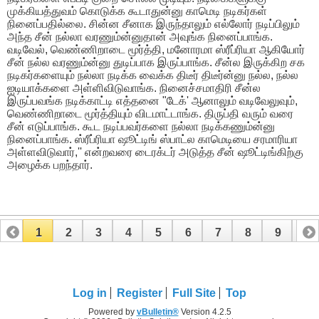
முக்கியத்துவம் கொடுக்க கூடாதுன்னு காமெடி நடிகர்கள்
நினைப்பதில்லை. சின்ன சீனாக இருந்தாலும் எல்லோர் நடிப்பிலும்
அந்த சீன் நல்லா வரணும்ன்னுதான் அவுங்க நினைப்பாங்க.
வடிவேல், வெண்ணிறாடை மூர்த்தி, மனோரமா ஸ்ரீப்ரியா ஆகியோர்
சீன் நல்ல வரணும்ன்னு துடிப்பாக இருப்பாங்க. சீன்ல இருக்கிற சக
நடிகர்களையும் நல்லா நடிக்க வைக்க திடீர் திடீர்ன்னு நல்ல, நல்ல
ஐடியாக்களை அள்ளிவிடுவாங்க. நினைச்சமாதிரி சீன்ல
இருப்பவங்க நடிக்காட்டி எத்தனை "டேக்' ஆனாலும் வடிவேலுவும்,
வெண்ணிறாடை மூர்த்தியும் விடமாட்டாங்க. திருப்தி வரும் வரை
சீன் எடுப்பாங்க. கூட நடிப்பவர்களை நல்லா நடிக்கணும்ன்னு
நினைப்பாங்க. ஸ்ரீப்ரியா ஷூட்டிங் ஸ்பாட்ல காமெடியை சரமாரியா
அள்ளவிடுவார்,'' என்றவரை டைரக்டர் அடுத்த சீன் ஷூட்டிங்கிற்கு
அழைக்க பறந்தார்.
1
2
3
4
5
6
7
8
9
10
11
12
13
14
15
16
17
Log in
Register
Full Site
Top
Powered by
vBulletin®
Version 4.2.5