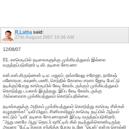
R.Latha
said:
27th August 2007
10:06 AM
12/08/07
01. காமெடியில் நடிகைகளுக்கு முக்கியத்துவம் இல்லை
வருத்தப்படுகிறார் டி.வி. நடிகை சோபனா
என்.எஸ்.கிருஷ்ணன் டி.ஏ. மதுரம், தங்கவேலு சரோஜா, நாகேஷ்
மனோரமா, கவுண்டமணி, செந்தில் கோவை சரளா ஜோடி போட்டு
நடிக்கும்போது காமெடியில் லேடி கேரக்டருக்கும் முக்கியத்துவம்
கொடுத்து டயலாக் இருந்தது. இப்ப லேடி கேரக்டருக்கு
அவ்வளவாக முக்கியத்துவம் கொடுப்பதில்லை.
நடிகர்களுக்கு அதிகம் முக்கியத்துவம் கொடுத்து காமெடி சீன்கள்
எழுதறாங்க! "டிவி'யிலும், சினிமாவிலும் காமெடி நடிப்பில் ஆர்வம்
காட்டும் "டிவி' நடிகை சோபனாதான் இப்படி வருத்தப்படுகிறார்.
"ஆறு மனமே ஆறு' தொடர் ஷூட்டிங் கில் நடித்துக்கொண்டிருந்த
அவரை "பேட்டி'க்காக சந்தித்த போது உடனே "யெஸ்' என்று சொல்லி